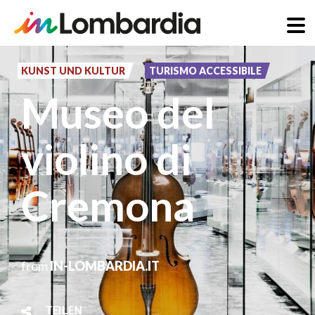
Direkt
zum
KUNST UND KULTUR
TURISMO ACCESSIBILE
Inhalt
Museo del
violino di
Cremona
from
IN-LOMBARDIA.IT
TEILEN