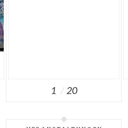
Geigenmuseum
allen
etwas, den Großen und
Kleinen, den Fachleuten und interessierten Laien,
denn es spricht alle Sinne des Besuchers an und
bindet ihn so gefühlsmäßig ein.
1
20