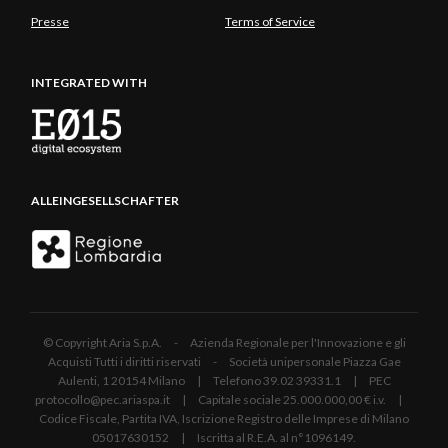
Presse
Terms of Service
INTEGRATED WITH
ALLEINGESELLSCHAFTER
© Copyright Aria S.p.A. - Azienda Regionale per l'Innovazione e gli
Acquisti Tutti i diritti riservati - Società unipersonale Piazza Gae
Aulenti, 1 20154 Milano | Telefono 39.02 39331.1 | PEC
protocollo@pec.ariaspa.it | Capitale sociale 25.000.000,00 € i.v. |
Codice Fiscale, Partita IVA, Iscrizione Registro delle Imprese di Milano
05017630152 | Iscritta al R.E.A. al n°1096149.