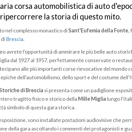
ria corsa automobilistica di auto d'epoc
ripercorrere la storia di questo mito.
ato nel complesso monastico di
Sant'Eufemia della Fonte
,
 di
Brescia
.
seo avrete l'opportunità di ammirare le più belle auto stor
Miglia dal 1927 al 1957, perfettamente conservate o restau
tecipano alle più importanti corse rievocative del mondo 
epiche dell'automobilismo, dello sport e del costume dell'It
toriche di Brescia
si presenta come un padiglione esposi
ntero tragitto fisico e storico della
Mille Miglia
lungo l'Ita
ittà simbolo di questa gara storica.
'esposizione, sono installate postazioni audiovisive che pe
ione della gara ascoltando i commenti dei protagonisti e gu