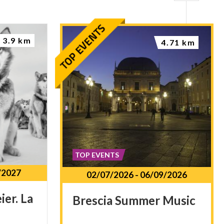
3.9 km
4.71 km
TOP EVENTS
/2027
02/07/2026
-
06/09/2026
ier.
La
Brescia
Summer
Music