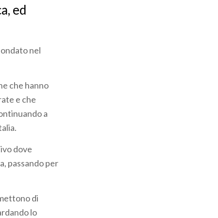
a, ed
 fondato nel
iche che hanno
rate e che
continuando a
alia.
tivo dove
lia, passando per
rmettono di
ardando lo