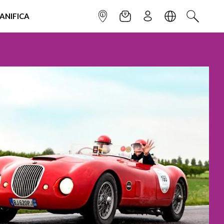
IANIFICA
INFOPOINT
NEWSLETTER
ISCRIVITI
LINGUA
CERCA