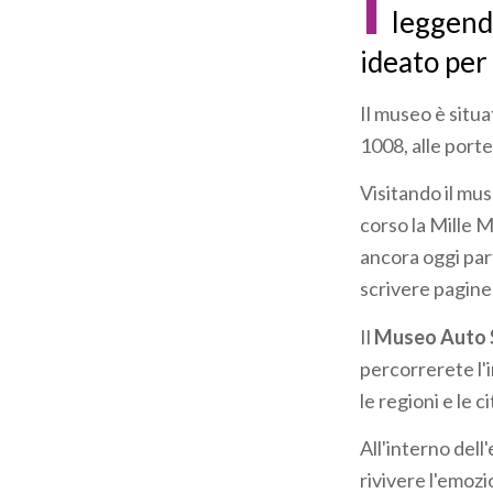
I
leggenda
ideato per 
Il museo è situ
1008, alle porte
Visitando il mu
corso la Mille 
ancora oggi par
scrivere pagine 
Il
Museo Auto S
percorrerete l'i
le regioni e le c
All'interno dell
rivivere l'emoz