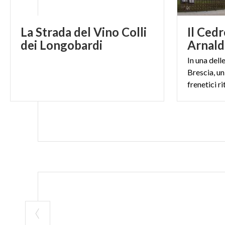
La Strada del Vino Colli
Il Cedr
dei Longobardi
Arnal
In una delle
Brescia, un
frenetici ri