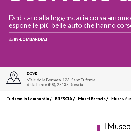
Dedicato alla leggendaria corsa automob
espone le più belle auto che hanno cors
da
IN-LOMBARDIA.IT
DOVE
Viale della Bornata, 123, Sant'Eufemia
della Fonte (BS)
,
25135
Brescia
Turismo in Lombardia
BRESCIA
Musei Brescia
Museo Auto
Briciole
di
l Museo
pane