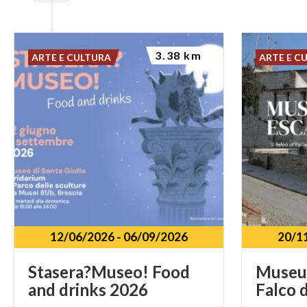
3.38 km
ARTE E CULTURA
ARTE E C
12/06/2026
-
06/09/2026
20/1
Stasera?Museo!
Food
Muse
and
drinks
2026
Falco
d