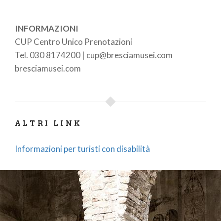
luoghi del potere (568-774 d. C.)".
Per approfondimenti visita anche il
sito della
INFORMAZIONI
Fondazione Brescia Musei
e la
scheda del Monastero di
CUP Centro Unico Prenotazioni
San Salvatore-Santa Giulia su Google Arts & Culture
Tel. 030 8174200 | cup@bresciamusei.com
bresciamusei.com
ALTRI LINK
Informazioni per turisti con disabilità