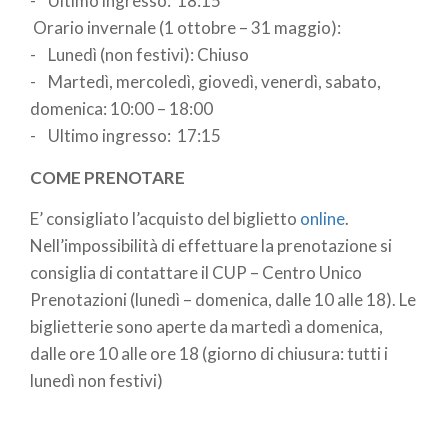
- Ultimo ingresso: 18:15
bronzee di età romana, ricchi corredi funerari
Orario invernale (1 ottobre – 31 maggio):
romani e longobardi, elementi architettonici,
- Lunedì (non festivi): Chiuso
mosaici e affreschi romani. Il
percorso di visita
si
- Martedì, mercoledì, giovedì, venerdì, sabato,
snoda negli spazi monastici aprendosi in luoghi ed
domenica: 10:00 – 18:00
edifici particolarmente significativi quali, ad
- Ultimo ingresso: 17:15
esempio, le domus romane dell’Ortaglia, il
Viridarum, la Basilica longobarda di San Salvatore e
COME PRENOTARE
la sua cripta, l’oratorio romanico di Santa Maria in
E’ consigliato l’acquisto del biglietto
online
.
Solario, il Coro delle Monache, la chiesa
Nell’impossibilità di effettuare la prenotazione si
cinquecentesca di
Santa Giulia
e i chiostri di età
consiglia di contattare il CUP – Centro Unico
rinascimentale.
Prenotazioni (lunedì – domenica, dalle 10 alle 18). Le
Dal 2011 il complesso monumentale di San
biglietterie sono aperte da martedì a domenica,
Salvatore-Santa Giulia, insieme al
Parco
dalle ore 10 alle ore 18 (giorno di chiusura: tutti i
archeologico di Brescia romana
, è iscritto nella
lunedì non festivi)
Lista del
Patrimonio Mondiale dell’Umanità
dell’UNESCO
con il sito "I Longobardi in Italia. I