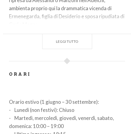
ripresa da Alessandro Manzoni nell’Adelchi,
ambienta proprio qui la drammatica vicenda di
Ermenegarda, figlia di Desiderio e sposa ripudiata di
Carlo Magno.
Il
complesso monumentale
si arricchì nel corso dei
LEGGI TUTTO
secoli di nuovi edifici, cicli affrescati, rilievi e un
prezioso tesoro che venne quasi totalmente
disperso in seguito alla soppressione degli ordini
monastici voluta da Napoleone nel 1798. Dopo un
ORARI
lungo intervento di recupero architettonico, scavi
archeologici e valorizzazione degli edifici, dal 1998 il
monastero ospita il Museo della città.
Orario estivo (1 giugno – 30 settembre):
In un’area di
circa 14.000 mq
, lungo un percorso
- Lunedì (non festivi): Chiuso
cronologico che dall’età preistorica arriva al
- Martedì, mercoledì, giovedì, venerdì, sabato,
Settecento, sono presentate
circa 12.000 opere
:
domenica: 10:00 – 19:00
reperti dei galli Cenomani, statue marmoree e