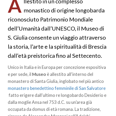
A
pane
llestito in un complesso
monastico di origine longobarda
riconosciuto Patrimonio Mondiale
dell’Umanità dall’UNESCO, il Museo di
S. Giulia consente un viaggio attraverso
la storia, l’arte e la spiritualità di Brescia
dall’età preistorica fino al Settecento.
Unico in Italia e in Europa per concezione espositiva
e per sede, il
Museo
è allestito all'interno del
monastero di Santa Giulia, inglobato nel più antico
monastero benedettino femminile di San Salvatore
fatto erigere dall'ultimo re longobardo Desiderio e
dalla moglie Ansa nel 753 d.C. su un’area già
occupata da domus di età romana. La tradizione,