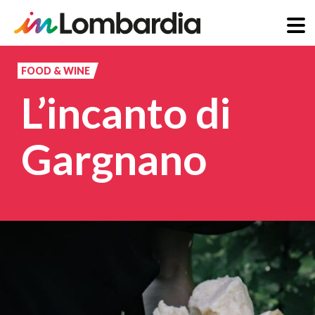
Salta
al
FOOD & WINE
contenuto
L’incanto di
principale
Gargnano