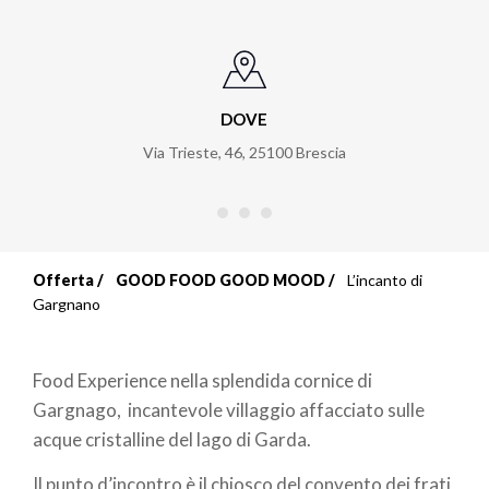
DOVE
Via Trieste, 46
,
25100
Brescia
Offerta
GOOD FOOD GOOD MOOD
L’incanto di
Briciole
Gargnano
di
Food Experience nella splendida cornice di
pane
Gargnago, incantevole villaggio affacciato sulle
acque cristalline del lago di Garda.
Il punto d’incontro è il chiosco del convento dei frati