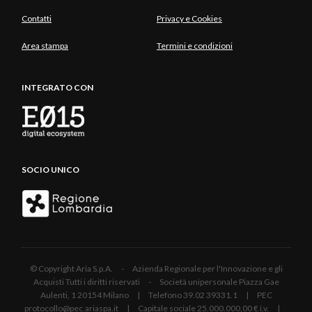
Contatti
Privacy e Cookies
Area stampa
Termini e condizioni
INTEGRATO CON
SOCIO UNICO
© Copyright Aria S.p.A. - Azienda Regionale per l'Innovazione e gli
Acquisti Tutti i diritti riservati - Società unipersonale Piazza Gae
Aulenti, 1 20154 Milano | Telefono 39.02 39331.1 | PEC
protocollo@pec.ariaspa.it | Capitale sociale 25.000.000,00 € i.v. |