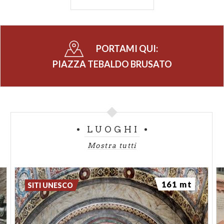
seicento e in via Trieste al numero 39 si ammira il
settecentesco Palazzo Suardi, opera dell’architetto
Antonio Turbino, con a fronte il piccolo giardino
PORTAMI QUI:
animato dalla statua del Nettuno.
PIAZZA TEBALDO BRUSATO
LUOGHI
Mostra tutti
161 mt
SITI UNESCO