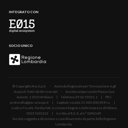
INTEGRATO CON
SOCIO UNICO
© Copyright Aria S.p.A. - Azienda Regionale per l'Innovazione e gli
Acquisti Tutti i diritti riservati - Società unipersonale Piazza Gae
Aulenti, 1 20154 Milano | Telefono 39.02 39331.1 | PEC
protocollo@pec.ariaspa.it | Capitale sociale 25.000.000,00 € i.v. |
Codice Fiscale, Partita IVA, Iscrizione Registro delle Imprese di Milano
05017630152 | Iscritta al R.E.A. al n°1096149.
Società soggetta a direzione e coordinamento da parte della Regione
Lombardia.