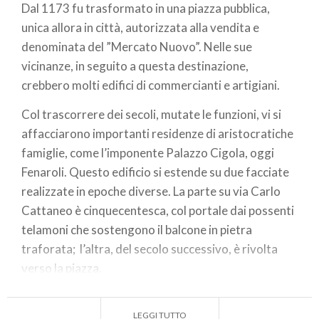
Dal 1173 fu trasformato in una piazza pubblica,
unica allora in città, autorizzata alla vendita e
denominata del ”Mercato Nuovo”. Nelle sue
vicinanze, in seguito a questa destinazione,
crebbero molti edifici di commercianti e artigiani.
Col trascorrere dei secoli, mutate le funzioni, vi si
affacciarono importanti residenze di aristocratiche
famiglie, come l’imponente Palazzo Cigola, oggi
Fenaroli. Questo edificio si estende su due facciate
realizzate in epoche diverse. La parte su via Carlo
Cattaneo è cinquecentesca, col portale dai possenti
telamoni che sostengono il balcone in pietra
traforata; l’altra, del secolo successivo, è rivolta
verso la piazza.
Nelle vicinanze, in via Cattaneo al numero 51, si
ammira Palazzo Luzzago costruito verso la metà del
LEGGI TUTTO