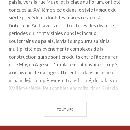
palais, vers la rue Musei et la place du Forum, ont été
conçues au XVIIème siècle dans le style typique du
siècle précédent, dont des traces restent à
l'intérieur. Au travers des structures des diverses
périodes qui sont visibles dans les locaux
souterrains du palais, le visiteur pourra saisir la
multiplicité des événements complexes de la
construction qui se sont produits entre l'âge du fer
et le Moyen Âge sur l’emplacement ensuite occupé,
à un niveau de dallage différent et dans un milieu
urbain déjà complètement transformé, du palais du
XVIIème siècle. Peu sont les endroits, dans Brescia
même, où il est encore possible de vous faire une
idée aussi claire et évocatrice de la stratification
TOUT LIRE
archéologique et de l’histoire de la ville. De la place
actuelle du Forum à travers les souterrains du
palais, vous pouvez accomplir un parcours à