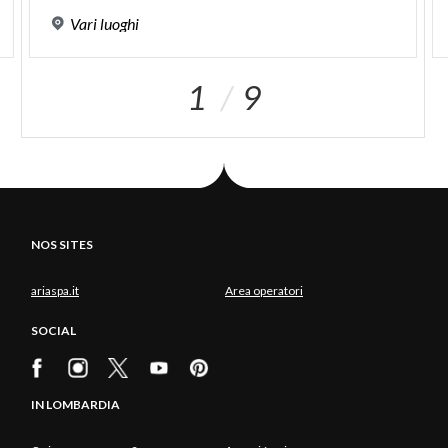
Vari
luoghi
1
9
NOS SITES
ariaspa.it
Area operatori
SOCIAL
IN LOMBARDIA