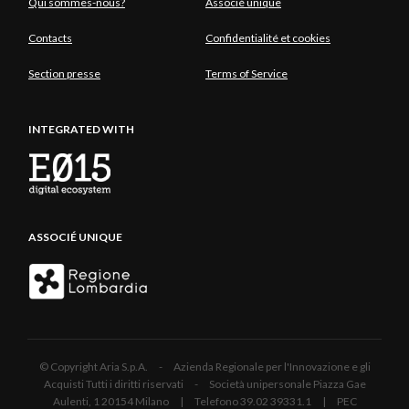
Qui sommes-nous?
Associé unique
Contacts
Confidentialité et cookies
Section presse
Terms of Service
INTEGRATED WITH
ASSOCIÉ UNIQUE
© Copyright Aria S.p.A. - Azienda Regionale per l'Innovazione e gli
Acquisti Tutti i diritti riservati - Società unipersonale Piazza Gae
Aulenti, 1 20154 Milano | Telefono 39.02 39331.1 | PEC