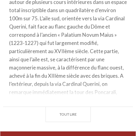
autour de plusieurs cours intérieures dans un espace
total inscriptible dans un quadrilatère d’environ
100m sur 75. L’aile sud, orientée vers la via Cardinal
Querini, fait face au flanc gauche du Dôme et
correspond à l’ancien « Palatium Novum Maius »
(1223-1227) qui fut largement modifié,
particulièrement au XVIIème siècle. Cette partie,
ainsi que l’aile est, se caractérisent par une
maçonnerie massive, à la différence du flanc ouest,
achevé à la fin du XIIIème siècle avec des briques. A
l’extérieur, depuis la via Cardinal Querini, on
remarque immédiatement la tour des Poncarali,
intégrée dans le périmètre sud au cours de travaux
de construction du palais mais qui se distingue
TOUT LIRE
néanmoins de ce dernier par le bossage rustique qui
la caractérise. Haute à l’origine d’une trentaine de
mètres, elle fut écimée en 1258 sur ordre d’Ezzelino