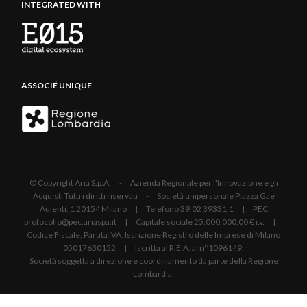
INTEGRATED WITH
ASSOCIÉ UNIQUE
© Copyright Aria S.p.A. - Azienda Regionale per l'Innovazione e gli
Acquisti Tutti i diritti riservati - Società unipersonale Piazza Gae
Aulenti, 1 20154 Milano | Telefono 39.02 39331.1 | PEC
protocollo@pec.ariaspa.it | Capitale sociale 25.000.000,00 € i.v. |
Codice Fiscale, Partita IVA, Iscrizione Registro delle Imprese di Milano
05017630152 | Iscritta al R.E.A. al n°1096149.
Società soggetta a direzione e coordinamento da parte della Regione
Lombardia.