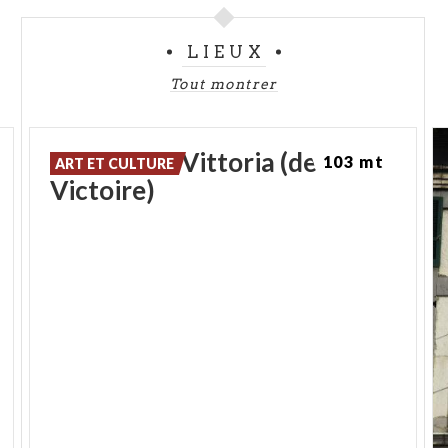
LIEUX
Tout montrer
Place della Vittoria (de la
103 mt
ART ET CULTURE
Victoire)