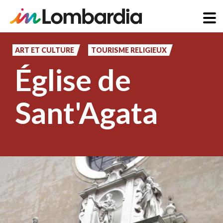
Aller
au
ART ET CULTURE
TOURISME RELIGIEUX
contenu
Église de
principal
Sant'Agata