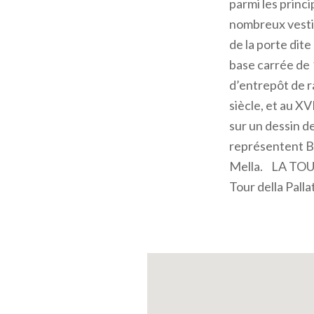
parmi les princ
nombreux vestig
de la porte dit
base carrée de 1
d’entrepôt de r
siècle, et au XV
sur un dessin d
représentent B
Mella. LA TOU
Tour della Pall