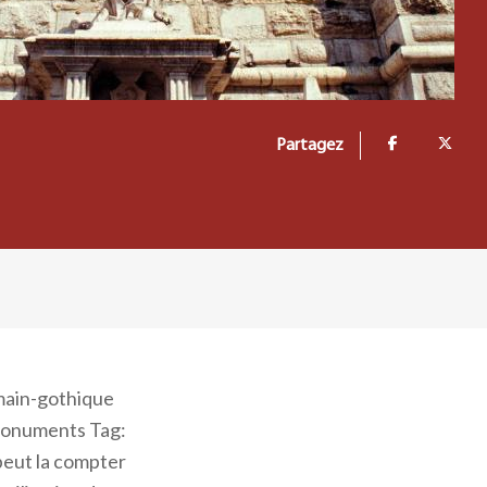
Partagez
omain-gothique
: Monuments Tag:
 peut la compter