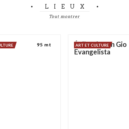
LIEUX
Tout montrer
asù
Église de San Gio
95 mt
ULTURE
ART ET CULTURE
Evangelista