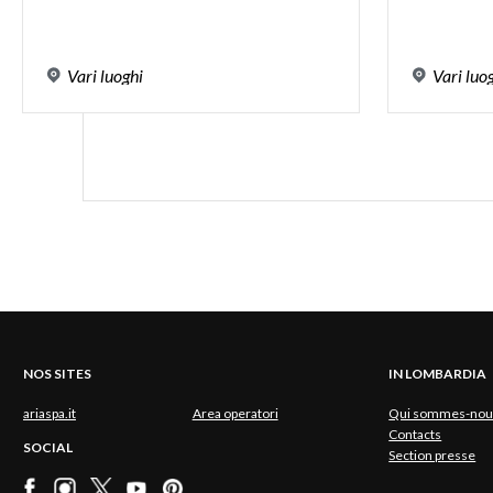
Vari
luoghi
Vari
luo
NOS SITES
IN LOMBARDIA
ariaspa.it
Area operatori
Qui sommes-nou
Contacts
SOCIAL
Section presse