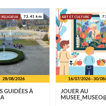
73.41 km
7
 RELIGIEUX
ART ET CULTURE
28/08/2026
16/07/2026
-
30/08
S
GUIDÉES
À
JOUER
AU
A
MUSEE_MUSEO@