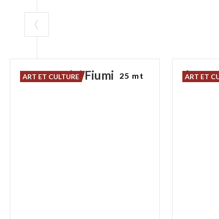
Fontana
dei
Fiumi
Il
Most
25 mt
ART ET CULTURE
ART ET C