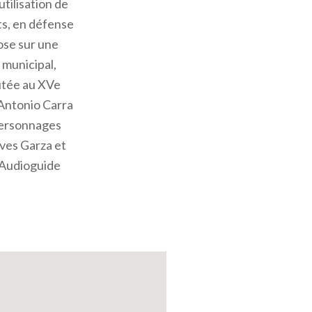
tilisation de
ts, en défense
ose sur une
 municipal,
outée au XVe
r Antonio Carra
 personnages
ves Garza et
Audioguide