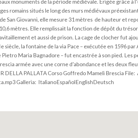
ipaux monuments de la période médiévale. Erigée grâce à l’u
es romains situés le long des murs médiévaux préexistan
e de San Giovanni, elle mesure 31 mètres de hauteur et rep
0,6 mètres. Elle remplissait la fonction de dépôt du trésor
avitaillement et aussi de prison. La cage de clocher fut aj
Ie siècle, la fontaine de la via Pace – exécutée en 1596 pa
e Pietro Maria Bagnadore – fut encastrée à son pied. Les
rescia armée avec une corne d’abondance et les deux fleu
R DELLA PALLATA Corso Goffredo Mameli Brescia File: 
ata.mp3 Galleria: ItalianoEspañolEnglishDeutsch