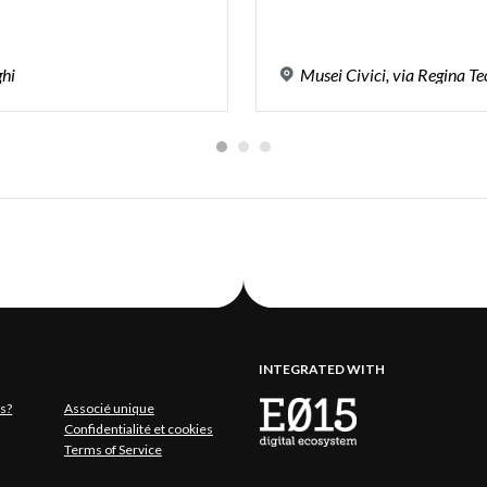
ghi
Musei
Civici,
via
Regina
Te
INTEGRATED WITH
s?
Associé unique
Confidentialité et cookies
Terms of Service