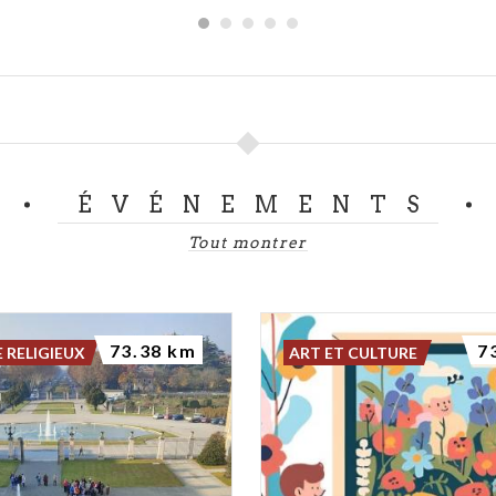
ÉVÉNEMENTS
Tout montrer
73.38 km
7
 RELIGIEUX
ART ET CULTURE