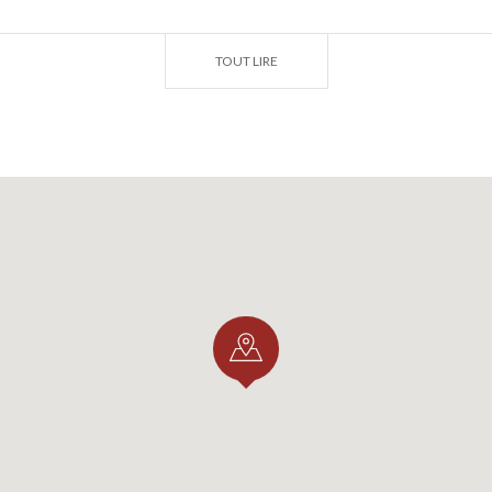
aribaldi angolo via Pace Scultore Antonio Carra Fine del
cino
TOUT LIRE