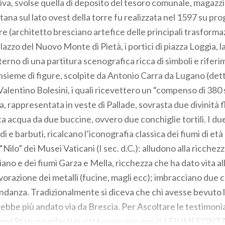
iva, svolse quella di deposito del tesoro comunale, magazz
tana sul lato ovest della torre fu realizzata nel 1597 su pro
 (architetto bresciano artefice delle principali trasforma
palazzo del Nuovo Monte di Pietà, i portici di piazza Loggia, l
terno di una partitura scenografica ricca di simboli e riferi
insieme di figure, scolpite da Antonio Carra da Lugano (det
alentino Bolesini, i quali ricevettero un “compenso di 380 s
, rappresentata in veste di Pallade, sovrasta due divinità fl
ta acqua da due buccine, ovvero due conchiglie tortili. I du
i e barbuti, ricalcano l’iconografia classica dei fiumi di età 
“Nilo” dei Musei Vaticani (I sec. d.C.): alludono alla ricchez
iano e dei fiumi Garza e Mella, ricchezza che ha dato vita al
lavorazione dei metalli (fucine, magli ecc); imbracciano due
ndanza. Tradizionalmente si diceva che chi avesse bevuto l
ebbe più andato via da Brescia. Per Ascoltare le testimonia
Capp! Statue parlanti in città www.spicapp.it I FIUMI F