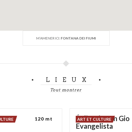
M’AMENER ICI:
FONTANA DEI FIUMI
LIEUX
Tout montrer
asù
Église de San Gio
120 mt
ULTURE
ART ET CULTURE
Evangelista