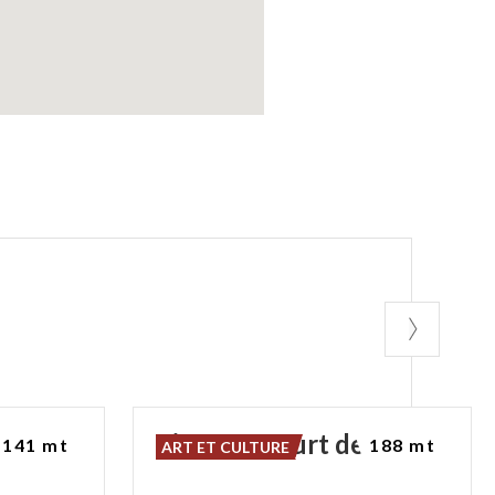
vanni
Piazzetta
Curt
dei
Pulì
141 mt
188 mt
ART ET CULTURE