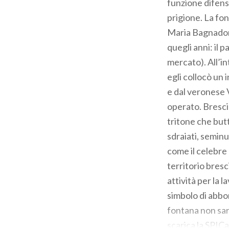
funzione difens
prigione. La fon
Maria Bagnadore
quegli anni: il 
mercato). All’in
egli collocò un 
e dal veronese V
operato. Brescia
tritone che but
sdraiati, seminud
come il celebre 
territorio bresc
attività per la 
simbolo di abbo
fontana non sar
scarica la SPI