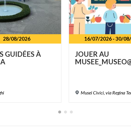
28/08/2026
16/07/2026
-
30/08
S
GUIDÉES
À
JOUER
AU
A
MUSEE_MUSEO@
ghi
Musei
Civici,
via
Regina
Te