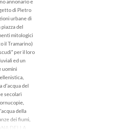
ino annonario e
getto di Pietro
zioni urbane di
a piazza del
menti mitologici
to il Tramarino)
cudi” per il loro
uviali ed un
e uomini
ellenistica,
za d’acqua del
le secolari
 cornucopie,
’acqua della
nze dei fiumi,
ONTANA DELLA