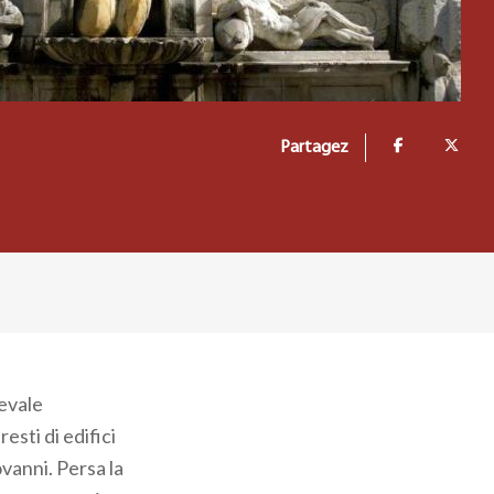
Partagez
ievale
esti di edifici
ovanni. Persa la