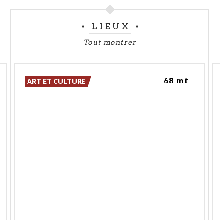
LIEUX
Tout montrer
Il
Mostasù
68 mt
ART ET CULTURE