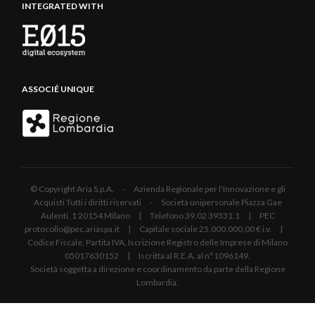
INTEGRATED WITH
ASSOCIÉ UNIQUE
© Copyright Aria S.p.A. - Azienda Regionale per l'Innovazione e gli
Acquisti Tutti i diritti riservati - Società unipersonale Piazza Gae
Aulenti, 1 20154 Milano | Telefono 39.02 39331.1 | PEC
protocollo@pec.ariaspa.it | Capitale sociale 25.000.000,00 € i.v. |
Codice Fiscale, Partita IVA, Iscrizione Registro delle Imprese di Milano
05017630152 | Iscritta al R.E.A. al n°1096149.
Società soggetta a direzione e coordinamento da parte della Regione
Lombardia.