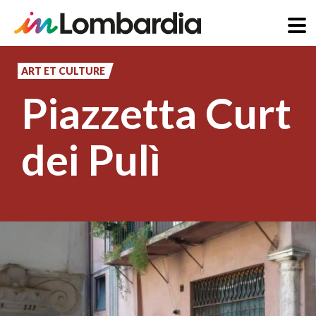
Aller
au
ART ET CULTURE
contenu
Piazzetta Curt
principal
dei Pulì