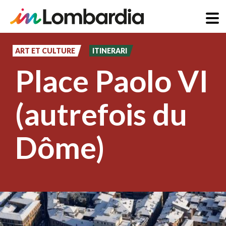
Aller
au
ART ET CULTURE
ITINERARI
contenu
Place Paolo VI
principal
(autrefois du
Dôme)