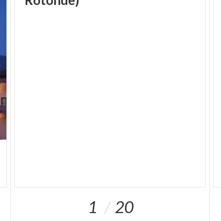
romaines ainsi qu’une partie du cardo, la principale
voie romaine dans la direction nord-sud. Le côté
ouest, dans le prolongement du corps de bâtiment
du flanc nord, se caractérise par les ruines d’un
portique médiéval bas et court, (on remarquera en
examinant les colonnes qui s’enfoncent sous le
niveau de la rue à quel point la place était basse
autrefois), tandis qu’au niveau surélevé du Palazzo
dei Camerlenghi (siège de la surintendance des
munitions, responsable de la fonderie de canons qui
se trouvait sur la place) s’ouvre une élégante
fenêtre trilobée de style gothique, unique vestige
d’une fenêtre autrefois large comme la façade.
Enfin, encastré dans le mur de l’édifice qui se trouve
face au Duomo Nuovo, on peut apercevoir un petit
1
20
clipéus représentant la tête de Saint Jean-Baptiste
et qui constitue tout ce qui reste du baptistère qui