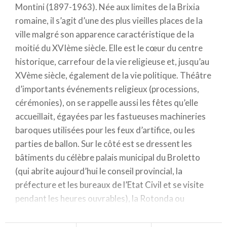
Montini (1897-1963). Née aux limites de la Brixia
romaine, il s’agit d’une des plus vieilles places de la
ville malgré son apparence caractéristique de la
moitié du XVIème siècle. Elle est le cœur du centre
historique, carrefour de la vie religieuse et, jusqu’au
XVème siècle, également de la vie politique. Théâtre
d’importants événements religieux (processions,
cérémonies), on se rappelle aussi les fêtes qu’elle
accueillait, égayées par les fastueuses machineries
baroques utilisées pour les feux d’artifice, ou les
parties de ballon. Sur le côté est se dressent les
bâtiments du célèbre palais municipal du Broletto
(qui abrite aujourd’hui le conseil provincial, la
préfecture et les bureaux de l’Etat Civil et se visite
pendant les heures ouvrables), la Rotonda ou
Duomo Vecchio et au centre, ceux du Duomo
Nuovo. Sur la partie nord de la place se dresse la