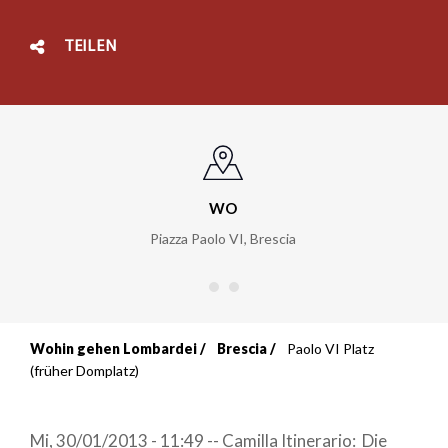
TEILEN
WO
Piazza Paolo VI
,
Brescia
Wohin gehen Lombardei
Brescia
Paolo VI Platz
Breadcrumb
(früher Domplatz)
Mi, 30/01/2013 - 11:49 -- Camilla Itinerario: Die