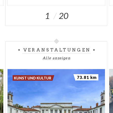
Palazzo dei Camerlenghi (Wohnsitz des für die
Munition zuständigen Oberaufsehers, der für die
1
20
Kanonengießerei auf dem Platz verantwortlich
war) kann man die erhöhten, eleganten dreibogigen
Fenster bewundern, die noch von der Fensterfront
zeugen, die die gesamte Hausfassade einnahm.
Gegenüber vom Neuen Dom kann man ein in das
VERANSTALTUNGEN
Gebäudemauerwerk eingemauerte kleine
Alle anzeigen
Rundschild mit dem Kopf Johannes des Täufers
bewundern – es handelt sich um die letzten
Überreste einer Taufkapelle, die hier 615 errichtet
73.81 km
KUNST UND KULTUR
und dann 1625 zerstört wurde. File: Audioguide
Paolo VI Platz 1.mp3 Audioguide Paolo VI Platz
2.mp3 Audioguide Broletto 1.mp3 Audioguide
Broletto 2.mp3 Audioguide Broletto 3.mp3
Audioguide Broletto 4.mp3 Audioguide Broletto