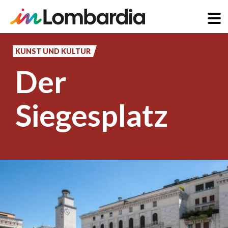
Direkt
zum
KUNST UND KULTUR
Inhalt
Der
Siegesplatz