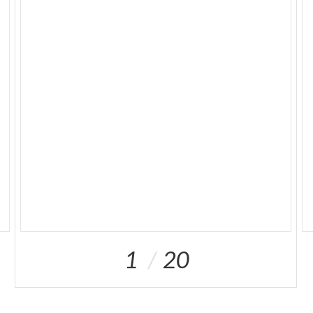
aus der Geschichte Brescias dar). Auf der Piazza
standen zudem eine gigantische Statue („il Bigio“
genannt) und ein Brunnen, der nach dem Krieg
entfernt wurde. File: Audioguide Der
Siegesplatz.mp3 Galleria:
ItalianoEnglishFrançaisEspañol
1
20