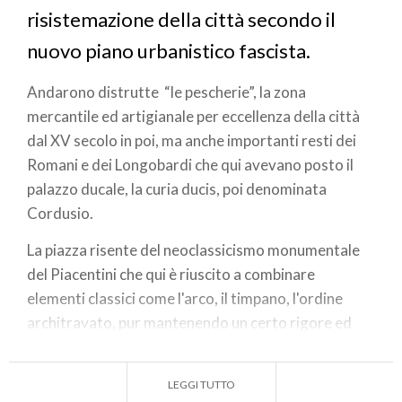
risistemazione della città secondo il
nuovo piano urbanistico fascista.
Andarono distrutte “le pescherie”, la zona
mercantile ed artigianale per eccellenza della città
dal XV secolo in poi, ma anche importanti resti dei
Romani e dei Longobardi che qui avevano posto il
palazzo ducale, la curia ducis, poi denominata
Cordusio.
La piazza risente del neoclassicismo monumentale
del Piacentini che qui è riuscito a combinare
elementi classici come l'arco, il timpano, l'ordine
architravato, pur mantenendo un certo rigore ed
una semplicità formale.
Il lato nord della piazza è occupata da Palazzo delle
LEGGI TUTTO