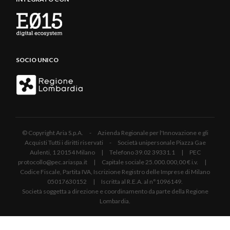
SOCIO UNICO
© Copyright Aria S.p.A. - Azienda Regionale per l'Innovazione e gli
Acquisti Tutti i diritti riservati - Società unipersonale Piazza Gae
Aulenti, 1 20154 Milano | Telefono 39.02 39331.1 | PEC
protocollo@pec.ariaspa.it | Capitale sociale 25.000.000,00 € i.v. |
Codice Fiscale, Partita IVA, Iscrizione Registro delle Imprese di Milano
05017630152 | Iscritta al R.E.A. al n°1096149.
Società soggetta a direzione e coordinamento da parte della Regione
Lombardia.