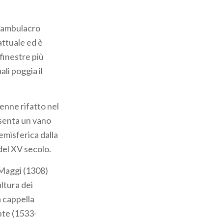
 l’ambulacro
attuale ed è
finestre più
li poggia il
venne rifatto nel
esenta un vano
misferica dalla
del XV secolo.
 Maggi (1308)
ltura dei
a cappella
nte (1533-