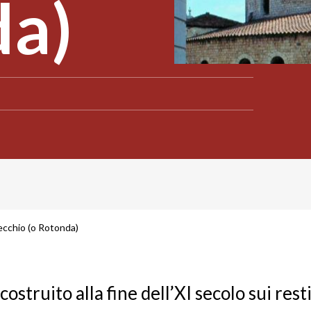
da)
cchio (o Rotonda)
ostruito alla fine dell’XI secolo sui resti