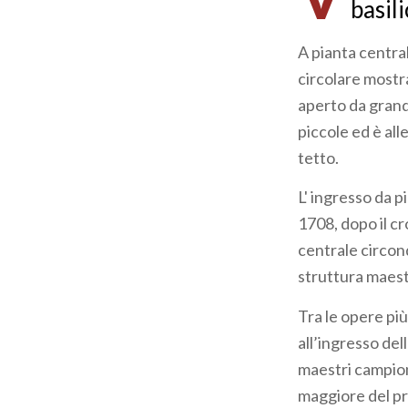
basil
A pianta central
circolare mostra
aperto da grand
piccole ed è all
tetto.
L' ingresso da p
1708, dopo il cr
centrale circon
struttura maesto
Tra le opere pi
all’ingresso de
maestri campione
maggiore del pr