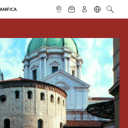
IANIFICA
INFOPOINT
NEWSLETTER
ISCRIVITI
LINGUA
CERCA