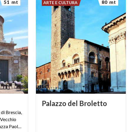
51 mt
80 mt
ARTE E CULTURA
Palazzo
del
Broletto
 di Brescia,
 Vecchio
dominano il paesaggio di Piazza Paolo VI