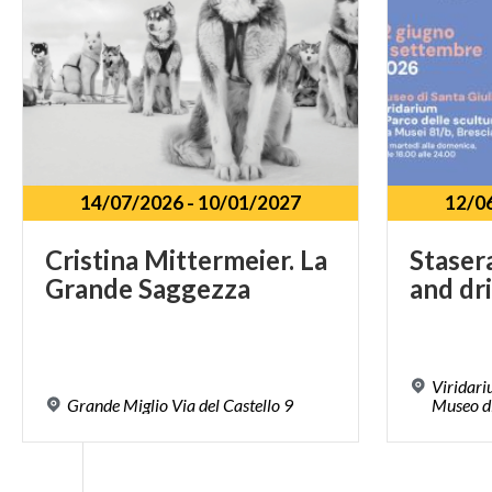
14/07/2026
-
10/01/2027
12/0
Cristina
Mittermeier.
La
Stase
Grande
Saggezza
and
dr
Viridari
Grande
Miglio
Via
del
Castello
9