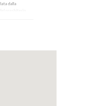
ata dalla
 del presbiterio,
grande tela di
del presbiterio,
ra di oreficeria
ata sul
cripta di San
 absidiole;
ateriale di