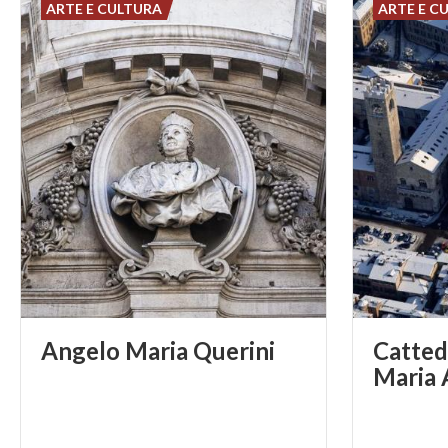
ARTE E CULTURA
ARTE E C
Angelo
Maria
Querini
Catted