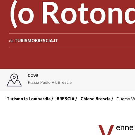
(o Roton
da
TURISMOBRESCIA.IT
DOVE
Piazza Paolo VI
,
Brescia
Turismo in Lombardia
BRESCIA
Chiese Brescia
Duomo Ve
Briciole
di
V
enne c
pane