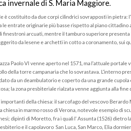
ica invernale di S. Maria Maggiore.
e è costituito da due corpi cilindrici sovrapposti in pietra:
 le entrate originarie più basse rispetto al piano cittadino 
i finestroni arcuati, mentre il tamburo superiore presenta 
eggerito da lesene e archetti in cotto a coronamento, sui qua
iazza Paolo VI venne aperto nel 1571, ma l'attuale portale 
ollo della torre campanaria che lo sovrastava. L'interno pr
dato da un deambulatorio e coperto da una grande cupola e
sa; la zona presbiteriale rialzata venne aggiunta alla fine 
ù importanti della chiesa: il sarcofago del vescovo Berardo
lla chiesa in marmo rosso di Verona, notevole esempio di scu
si; dipinti di Moretto, fra i quali l' Assunta (1526) dietro l
esbiterio e il capolavoro San Luca, San Marco, Elia dormie