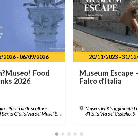
6/2026
-
06/09/2026
20/11/2023
-
31/12
ra?Museo!
Food
Museum
Escape
inks
2026
Falco
d’Italia
um - Parco delle sculture,
Museo del Risorgimento L
Museo di Santa Giulia Via dei Musei 81 b
d'Italia Via del Castello, 9