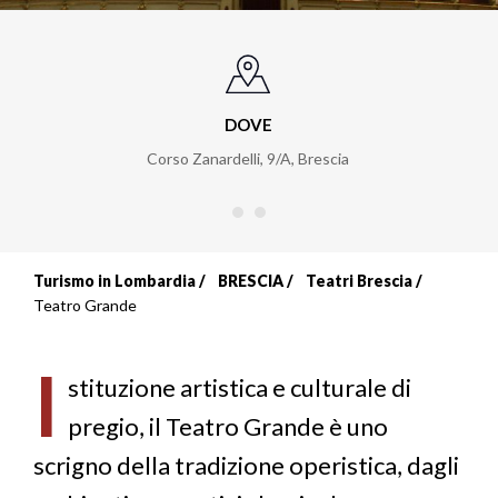
DOVE
Corso Zanardelli, 9/A
,
Brescia
Turismo in Lombardia
BRESCIA
Teatri Brescia
Briciole
Teatro Grande
di
I
pane
stituzione artistica e culturale di
pregio, il Teatro Grande è uno
scrigno della tradizione operistica, dagli