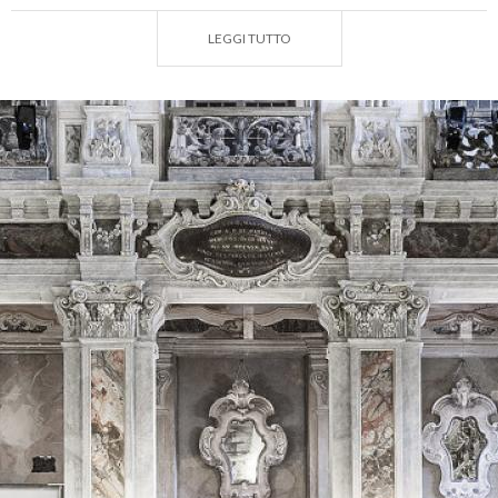
successo. Memorabile “La Bohème” del 1896,
LEGGI TUTTO
diretta dal Maestro Arturo Toscanini, la stagione
del 1937, con protagonisti la debuttante Magda
Olivero, il tenore Giuseppe Lugo e la stagione lirica
del 1950, con Maria Callas nell’“Aida”.
Oggi, il Teatro Grande di Brescia accoglie
appuntamenti di spicco, come il
“Festival Pianistico
Internazionale di Brescia e Bergamo”
con
direttori, solisti e orchestre fra i più prestigiosi nel
mondo e la
Festa dell’Opera
. Questo evento unico
al mondo, promosso dal Teatro, fa risuonare le più
celebri melodie della tradizione operistica dall’alba a
mezzanotte.
Il Caffè del Teatro Grande
La
sala del Ridotto
è uno spazio di grande pregio,