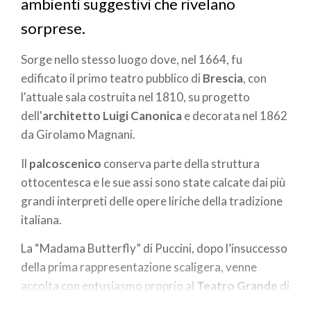
ambienti suggestivi che rivelano
sorprese.
Sorge nello stesso luogo dove, nel 1664, fu
edificato il primo teatro pubblico di
Brescia
, con
l'attuale sala costruita nel 1810, su progetto
dell'
architetto Luigi Canonica
e decorata nel 1862
da Girolamo Magnani.
Il
palcoscenico
conserva parte della struttura
ottocentesca e le sue assi sono state calcate dai più
grandi interpreti delle opere liriche della tradizione
italiana.
La “Madama Butterfly” di Puccini, dopo l’insuccesso
della prima rappresentazione scaligera, venne
accolta con entusiasmo proprio al
Teatro Grande
di
Brescia, il 28 maggio 1904, e da qui ebbe inizio il suo