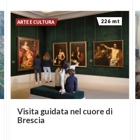
226 mt
ARTE E CULTURA
Visita
guidata
nel
cuore
di
Brescia