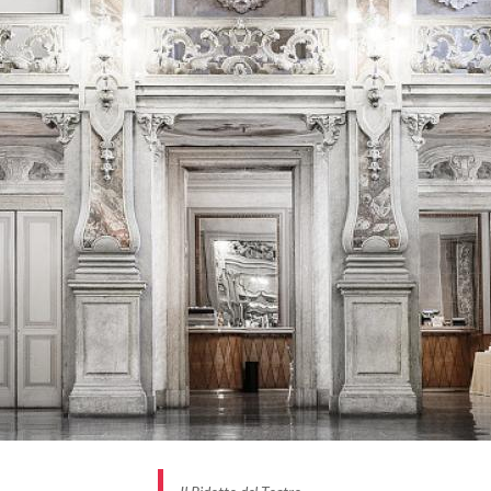
con la finta balaustra che volge verso un cielo
impreziosito da figure di divinità olimpiche e dai
gruppi allegorici della Danza, della Commedia, della
Tragedia e della Musica, tutti affrescati da Luigi
Campini. Da qui si accede al
Caffè del Teatro
Grande
- Berlucchi, un tempo la caffetteria del
Teatro, dove potersi deliziare con una colazione,
una merenda o un aperitivo in un ambiente avvolto
dall’arte.
Gli affreschi del ridotto e l’incantevole atmosfera
che contraddistingue la Sala del Teosa e la Saletta
Butterfly, ti regalerà un’esperienza unica ogni
sabato e domenica dalle 10 alle 20. In alcune date
speciali è poi possibile godere di un aperitivo a ritmo
di jazz con appuntamenti serali dedicati.
Scopri di più sulla
pagina ufficiale del Caffè del