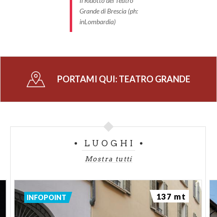
Il Ridotto del Teatro
Teatro
.
Grande di Brescia (ph:
inLombardia)
PORTAMI QUI:
TEATRO GRANDE
LUOGHI
Mostra tutti
137 mt
INFOPOINT