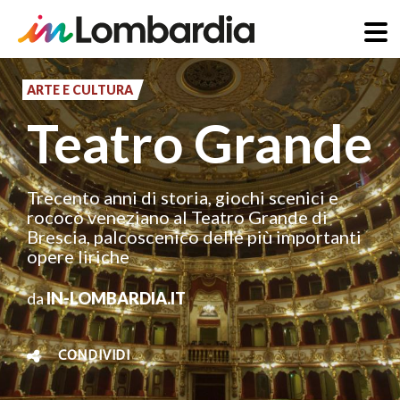
Salta
al
ARTE E CULTURA
contenuto
Teatro Grande
principale
Trecento anni di storia, giochi scenici e
rococò veneziano al Teatro Grande di
Brescia, palcoscenico delle più importanti
opere liriche
da
IN-LOMBARDIA.IT
CONDIVIDI