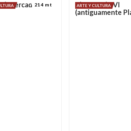
el
Mercado
Plaza Paolo VI
214 mt
ULTURA
ARTE Y CULTURA