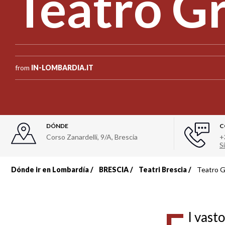
Teatro G
from
IN-LOMBARDIA.IT
DÓNDE
C
Corso Zanardelli, 9/A
,
Brescia
+
Si
Dónde ir en Lombardía
BRESCIA
Teatri Brescia
Teatro 
Sobrescribir
enlaces
l vast
de