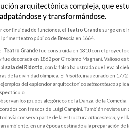
bución arquitectónica compleja, que est
s adpatándose y transformándose.
r continuidad de funciones, el
Teatro Grande
surge en el 
l primer teatro público de Brescia en 1664.
el
Teatro Grande
fue construida en 1810 con el proyecto 
y fue decorada en 1862 por Girolamo Magnani. Valioso es 
ual
sala del Ridotto
, con la falsa balustrada que lleva al ci
as de la divinidad olimpica. El
Ridotto,
inaugurado en 1772 e
 ejemplos del esplendor arquitéctonico
settecentesco
aplica
espectáculo.
bservan los grupos alegóricos de la Danza, de la Comedia, 
corados con frescos de Luigi Campini. También reviste un 
 todavía conserva parte de la estructura
ottocentesca
, y el 
gran ambiente, en una época destinado a la preparación de 