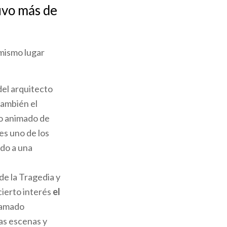
uvo más de
mismo lugar
del arquitecto
también el
elo animado de
s uno de los
do a una
de la Tragedia y
cierto interés
el
llamado
las escenas y