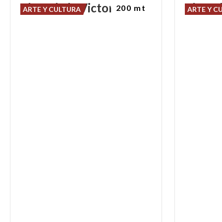
Plaza
de
la
Victoria
Plaza
d
200 mt
ARTE Y CULTURA
ARTE Y C