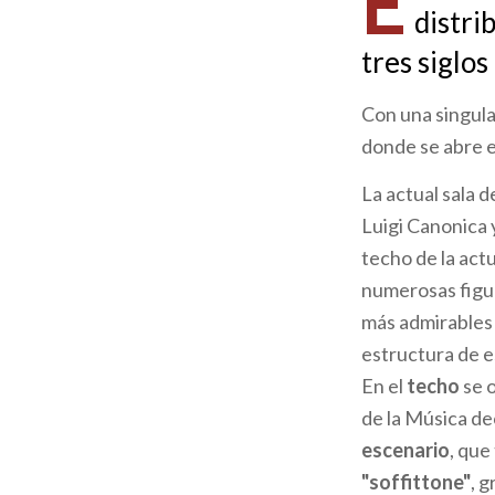
E
distri
ayuda
tres siglo
a
Con una singula
la
donde se abre e
navegación
La actual sala d
Luigi Canonica 
techo de la act
numerosas figur
más admirables
estructura de 
En el
techo
se o
de la Música de
escenario
, que
"soffittone"
, 