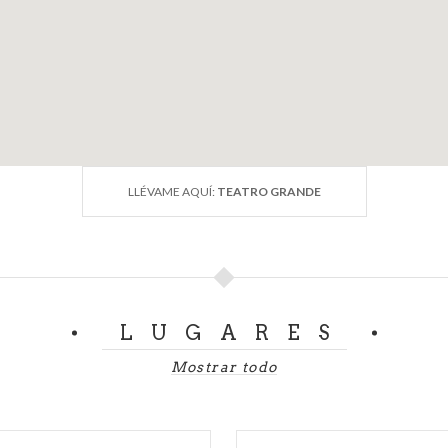
stico internazionale di Brescia e Bergamo
, uno de los mayores 
ados al piano forte.
LLÉVAME AQUÍ:
TEATRO GRANDE
LUGARES
Mostrar todo