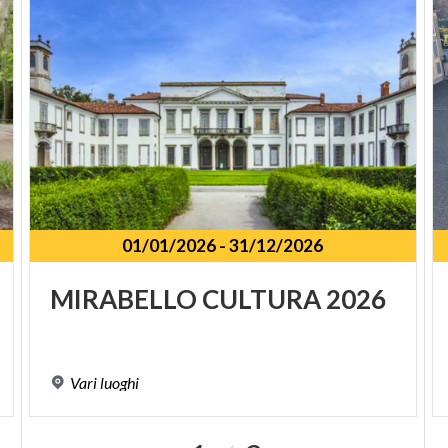
sotto al portico della Loggia, dove ancora si trova
collocata. Per ascoltare la testimonianza della
Lodoìga, scarica la SPICapp! Statue parlanti in città
www.spicapp.it ALLEGORIA DELLA FEDE (?) detta la
LODOÌGA Piazza Loggia Portico di Palazzo della
Loggia Autore sconosciuto 1550 ca. Pietra di
Botticino
01/01/2026
-
31/12/2026
MIRABELLO
CULTURA
2026
Vari
luoghi