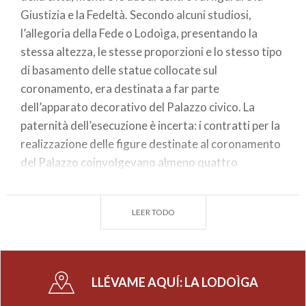
Giustizia e la Fedeltà. Secondo alcuni studiosi,
l’allegoria della Fede o Lodoìga, presentando la
stessa altezza, le stesse proporzioni e lo stesso tipo
di basamento delle statue collocate sul
coronamento, era destinata a far parte
dell’apparato decorativo del Palazzo civico. La
paternità dell’esecuzione è incerta: i contratti per la
realizzazione delle figure destinate al coronamento
del Palazzo coinvolgevano almeno quattro
differenti artisti ma sulla sommità veniva issata una
virtù estranea ai contratti, ovvero la Fedeltà.
LEER TODO
Possiamo ipotizzare che l’autore realizzasse
entrambe le virtù (Fede e Fedeltà) ma quella della
Fede, per qualche motivo ignoto, non venne mai
collocata in situ e fu trasferita a terra, accanto alla
LLÉVAME AQUÍ:
LA LODOÌGA
prima colonna di sinistra della facciata, dove rimase