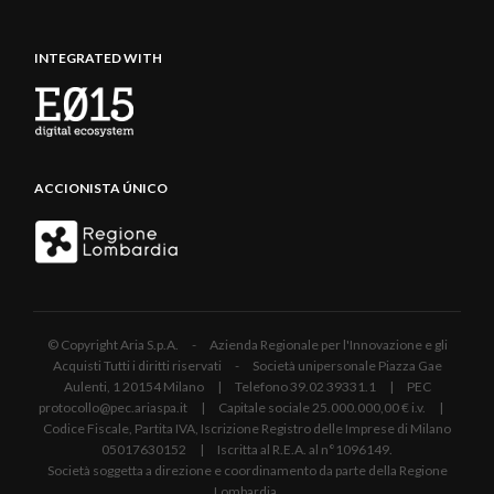
INTEGRATED WITH
ACCIONISTA ÚNICO
© Copyright Aria S.p.A. - Azienda Regionale per l'Innovazione e gli
Acquisti Tutti i diritti riservati - Società unipersonale Piazza Gae
Aulenti, 1 20154 Milano | Telefono 39.02 39331.1 | PEC
protocollo@pec.ariaspa.it | Capitale sociale 25.000.000,00 € i.v. |
Codice Fiscale, Partita IVA, Iscrizione Registro delle Imprese di Milano
05017630152 | Iscritta al R.E.A. al n°1096149.
Società soggetta a direzione e coordinamento da parte della Regione
Lombardia.