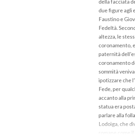
della facciata d
due figure agli
Faustino e Giovi
Fedeltà. Secondo
altezza, le stes
coronamento, er
paternità dell’e
coronamento del
sommità veniva 
ipotizzare che l
Fede, per qualch
accanto alla pri
statua era posta
parlare alla fol
Lodoiga, che di
romane come il 