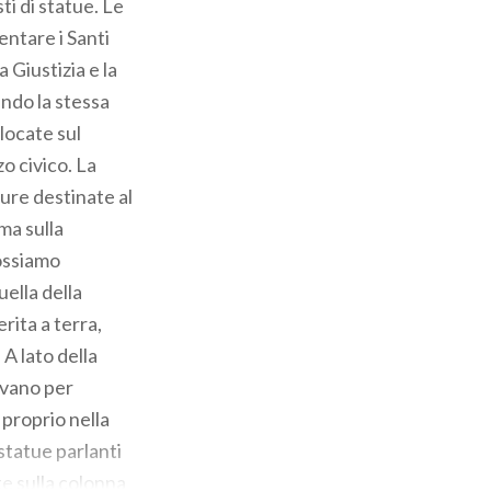
ti di statue. Le
entare i Santi
 Giustizia e la
ando la stessa
llocate sul
o civico. La
gure destinate al
ma sulla
Possiamo
uella della
rita a terra,
 A lato della
livano per
 proprio nella
statue parlanti
te sulla colonna