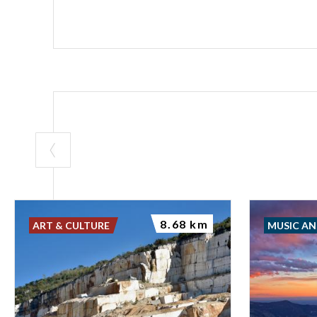
8.68 km
ART & CULTURE
MUSIC A