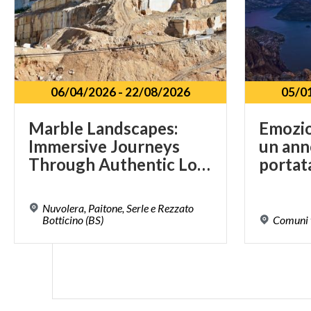
06/04/2026
-
22/08/2026
05/0
Marble Landscapes:
Emozion
Immersive Journeys
un ann
Through Authentic Lombardy
portat
Nuvolera, Paitone, Serle e Rezzato
Botticino (BS)
Comuni