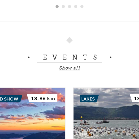
EVENTS
Show all
18.86 km
1
ND SHOW
LAKES