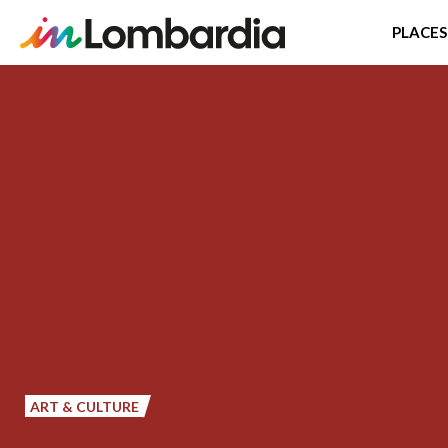
PLACES
Skip
to
main
content
ART & CULTURE