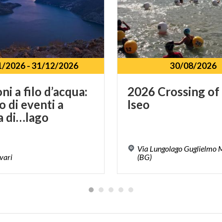
1/2026
-
31/12/2026
30/08/2026
i a filo d’acqua:
2026
Crossing
of
o di eventi a
Iseo
a di…lago
Via Lungolago Guglielmo M
vari
(BG)