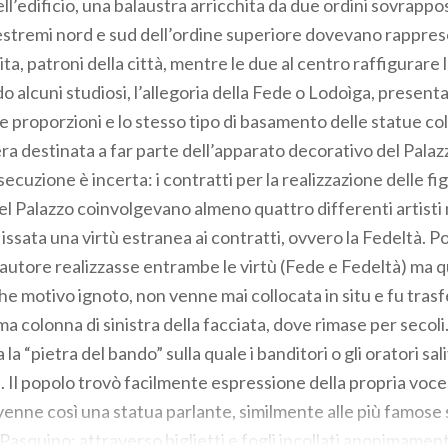
ell’edificio, una balaustra arricchita da due ordini sovrappos
 estremi nord e sud dell’ordine superiore dovevano rappres
ta, patroni della città, mentre le due al centro raffigurare la
 alcuni studiosi, l’allegoria della Fede o Lodoìga, present
se proporzioni e lo stesso tipo di basamento delle statue co
a destinata a far parte dell’apparato decorativo del Palazz
secuzione è incerta: i contratti per la realizzazione delle fi
 Palazzo coinvolgevano almeno quattro differenti artisti 
issata una virtù estranea ai contratti, ovvero la Fedeltà. 
’autore realizzasse entrambe le virtù (Fede e Fedeltà) ma q
e motivo ignoto, non venne mai collocata in situ e fu trasfe
ma colonna di sinistra della facciata, dove rimase per secoli.
 la “pietra del bando” sulla quale i banditori o gli oratori sa
la. Il popolo trovò facilmente espressione della propria voce
venne così una statua parlante, similmente alle più famose 
Pasquino: attraverso biglietti e fogli incollati anonimamen