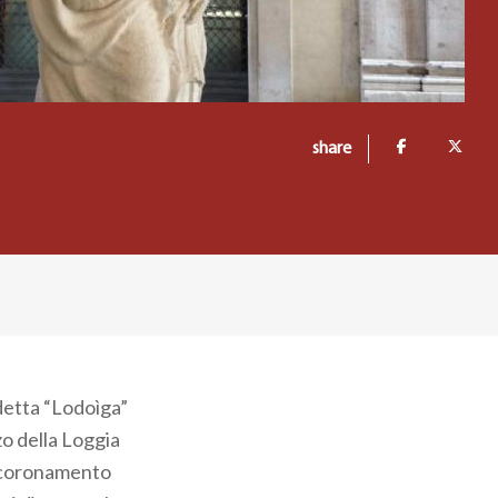
share
detta “Lodoìga”
zo della Loggia
e coronamento