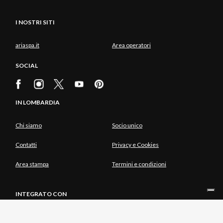
I NOSTRI SITI
ariaspa.it
Area operatori
SOCIAL
IN LOMBARDIA
Chi siamo
Socio unico
Contatti
Privacy e Cookies
Area stampa
Termini e condizioni
INTEGRATO CON