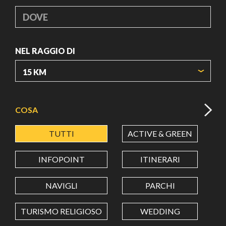
DOVE
NEL RAGGIO DI
ORIGIN COORDINATES
COSA
TUTTI
ACTIVE & GREEN
A
LATITUDINE
INFOPOINT
ITINERARI
LONGITUDINE
NAVIGLI
PARCHI
TURISMO RELIGIOSO
WEDDING
Value in decimal degrees. Use dot (.) as decimal separator.