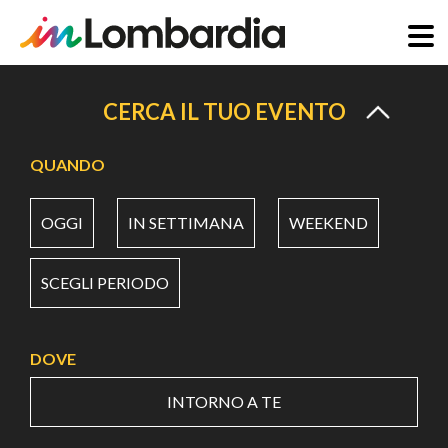
Salta
al
CERCA IL TUO EVENTO
contenuto
principale
QUANDO
OGGI
IN SETTIMANA
WEEKEND
SCEGLI PERIODO
DOVE
INTORNO A TE