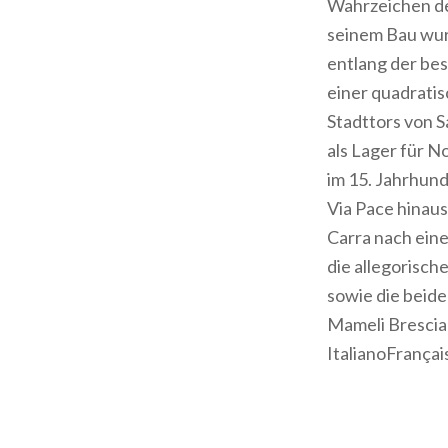
Wahrzeichen der
seinem Bau wur
entlang der be
einer quadrati
Stadttors von 
als Lager für 
im 15. Jahrhund
Via Pace hinau
Carra nach ein
die allegorisch
sowie die beid
Mameli Brescia 
ItalianoFrança