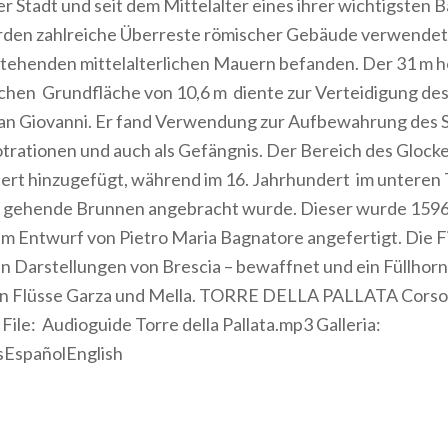
 Stadt und seit dem Mittelalter eines ihrer wichtigsten 
den zahlreiche Überreste römischer Gebäude verwendet, 
stehenden mittelalterlichen Mauern befanden. Der 31 m 
schen Grundfläche von 10,6 m diente zur Verteidigung d
San Giovanni. Er fand Verwendung zur Aufbewahrung des 
Notrationen und auch als Gefängnis. Der Bereich des Gloc
ert hinzugefügt, während im 16. Jahrhundert im unteren Te
s gehende Brunnen angebracht wurde. Dieser wurde 1596
em Entwurf von Pietro Maria Bagnatore angefertigt. Die F
en Darstellungen von Brescia – bewaffnet und ein Füllhorn
en Flüsse Garza und Mella. TORRE DELLA PALLATA Corso
File: Audioguide Torre della Pallata.mp3 Galleria:
isEspañolEnglish