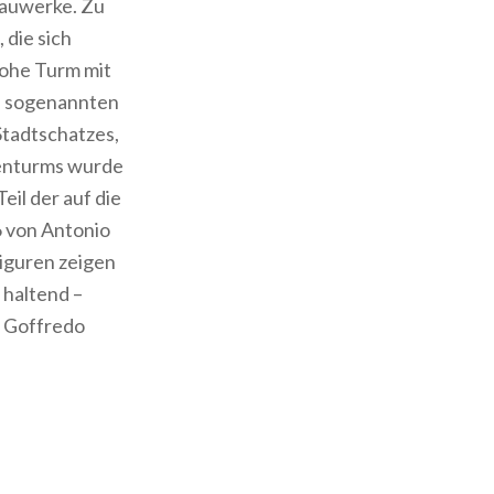
Bauwerke. Zu
die sich
hohe Turm mit
es sogenannten
Stadtschatzes,
kenturms wurde
il der auf die
 von Antonio
iguren zeigen
 haltend –
 Goffredo