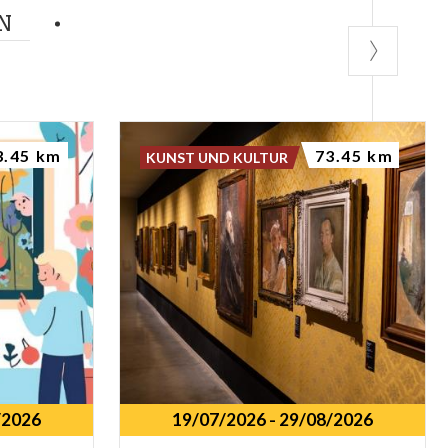
N
3.45 km
73.45 km
KUNST UND KULTUR
/2026
19/07/2026
-
29/08/2026