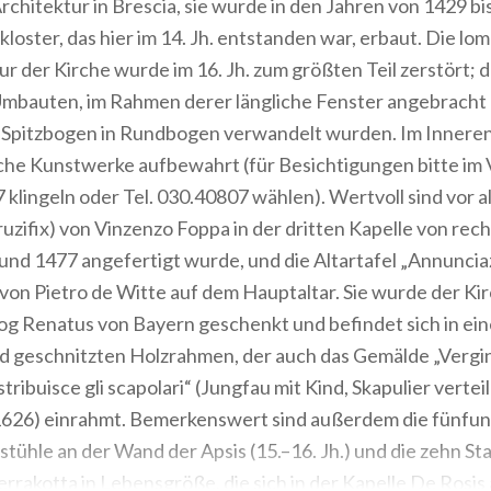
rchitektur in Brescia, sie wurde in den Jahren von 1429 b
loster, das hier im 14. Jh. entstanden war, erbaut. Die lo
ur der Kirche wurde im 16. Jh. zum größten Teil zerstört; 
Umbauten, im Rahmen derer längliche Fenster angebracht 
 Spitzbogen in Rundbogen verwandelt wurden. Im Inneren
che Kunstwerke aufbewahrt (für Besichtigungen bitte im
7 klingeln oder Tel. 030.40807 wählen). Wertvoll sind vor a
ruzifix) von Vinzenzo Foppa in der dritten Kapelle von rech
nd 1477 angefertigt wurde, und die Altartafel „Annuncia
on Pietro de Witte auf dem Hauptaltar. Sie wurde der Kir
g Renatus von Bayern geschenkt und befindet sich in ei
d geschnitzten Holzrahmen, der auch das Gemälde „Vergin
tribuisce gli scapolari“ (Jungfau mit Kind, Skapulier vertei
1626) einrahmt. Bemerkenswert sind außerdem die fünfun
tühle an der Wand der Apsis (15.–16. Jh.) und die zehn St
rrakotta in Lebensgröße, die sich in der Kapelle De Rosi