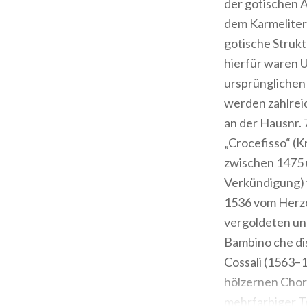
der gotischen A
dem Karmeliterk
gotische Strukt
hierfür waren 
ursprünglichen
werden zahlrei
an der Hausnr. 
„Crocefisso“ (K
zwischen 1475 u
Verkündigung) v
1536 vom Herzo
vergoldeten un
Bambino che dis
Cossali (1563–
hölzernen Chors
mehrfarbiger Te