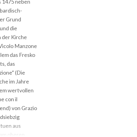
is 1475 neben
mbardisch-
der Grund
und die
 der Kirche
 Vicolo Manzone
llem das Fresko
ts, das
zione“ (Die
che im Jahre
nem wertvollen
e con il
lend) von Grazio
dsiebzig
atuen aus
s am oberen