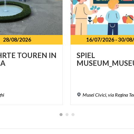
28/08/2026
16/07/2026
-
30/08
HRTE
TOUREN
IN
SPIEL
A
MUSEUM_MUSE
ghi
Musei
Civici,
via
Regina
Te