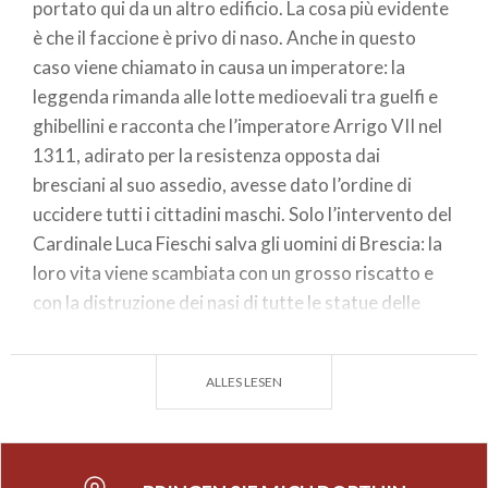
portato qui da un altro edificio. La cosa più evidente
è che il faccione è privo di naso. Anche in questo
caso viene chiamato in causa un imperatore: la
leggenda rimanda alle lotte medioevali tra guelfi e
ghibellini e racconta che l’imperatore Arrigo VII nel
1311, adirato per la resistenza opposta dai
bresciani al suo assedio, avesse dato l’ordine di
uccidere tutti i cittadini maschi. Solo l’intervento del
Cardinale Luca Fieschi salva gli uomini di Brescia: la
loro vita viene scambiata con un grosso riscatto e
con la distruzione dei nasi di tutte le statue delle
città. Una variante della leggenda vorrebbe il
giuramento di Arrigo VII limitato ai soli cittadini
ALLES LESEN
incontrati sul percorso che avrebbe intrapreso per
raggiungere il Broletto da Porta San Giovanni,
percorso passante per contrada della Pallata e
contrada dei Mercanti, attuali corso Garibaldi e,