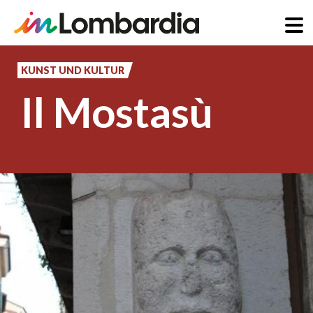
Direkt
zum
KUNST UND KULTUR
Inhalt
Il Mostasù