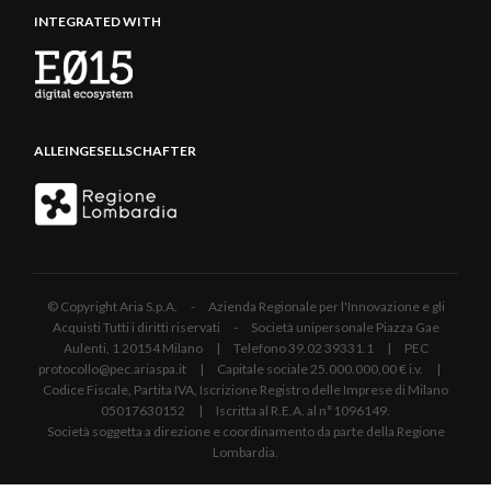
INTEGRATED WITH
ALLEINGESELLSCHAFTER
© Copyright Aria S.p.A. - Azienda Regionale per l'Innovazione e gli
Acquisti Tutti i diritti riservati - Società unipersonale Piazza Gae
Aulenti, 1 20154 Milano | Telefono 39.02 39331.1 | PEC
protocollo@pec.ariaspa.it | Capitale sociale 25.000.000,00 € i.v. |
Codice Fiscale, Partita IVA, Iscrizione Registro delle Imprese di Milano
05017630152 | Iscritta al R.E.A. al n°1096149.
Società soggetta a direzione e coordinamento da parte della Regione
Lombardia.