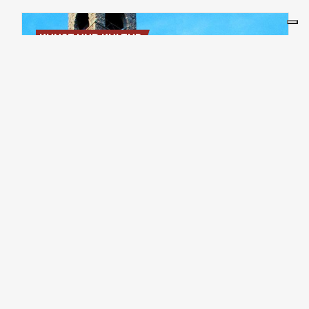
KUNST UND KULTUR
Broletto
Palast