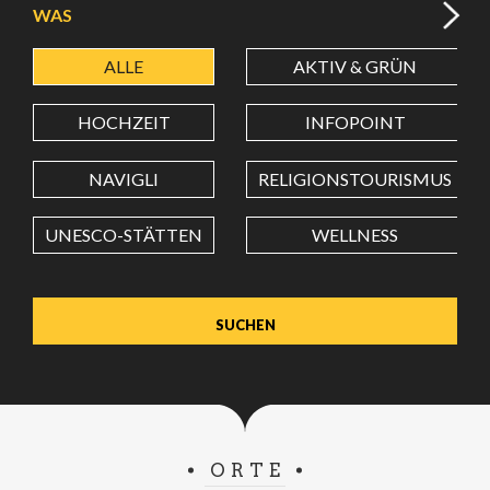
WAS
ALLE
AKTIV & GRÜN
BREITENGRAD
HOCHZEIT
INFOPOINT
LÄNGENGRAD
NAVIGLI
RELIGIONSTOURISMUS
UNESCO-STÄTTEN
WELLNESS
Wert in Dezimalgrad. Punkt (.) als Dezimalzeichen
verwenden.
ORTE