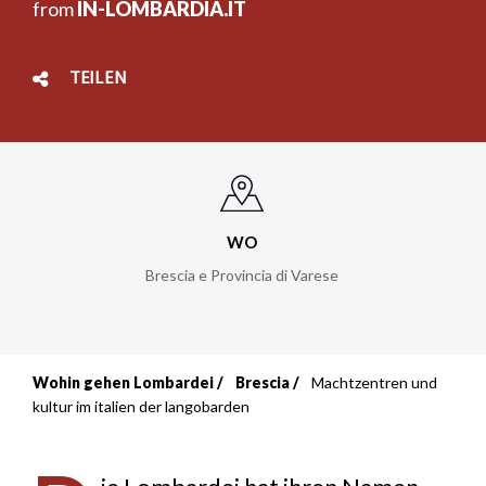
from
IN-LOMBARDIA.IT
TEILEN
WO
Brescia e Provincia di Varese
Wohin gehen Lombardei
Brescia
Machtzentren und
Breadcrumb
kultur im italien der langobarden