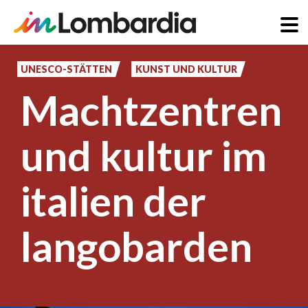
Direkt
zum
UNESCO-STÄTTEN
KUNST UND KULTUR
Inhalt
Machtzentren
und kultur im
italien der
langobarden