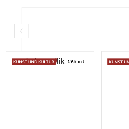
Römische
Basilika
Der
Ge
195 mt
KUNST UND KULTUR
KUNST U