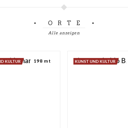
ORTE
Alle anzeigen
treidemarkt
Piazza
Tebaldo
B
198 mt
ND KULTUR
KUNST UND KULTUR