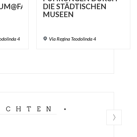
UM@FAMILIE
DIE STÄDTISCHEN
MUSEEN
odolinda
4
Via
Regina
Teodolinda
4
ACHTEN