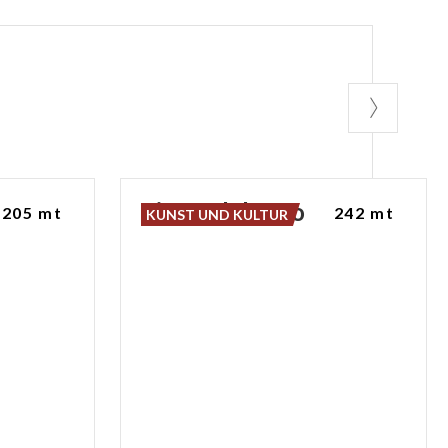
rusato
Piazza
del
Foro
205 mt
242 mt
KUNST UND KULTUR