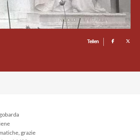
Teilen
ongobarda
viene
ematiche, grazie