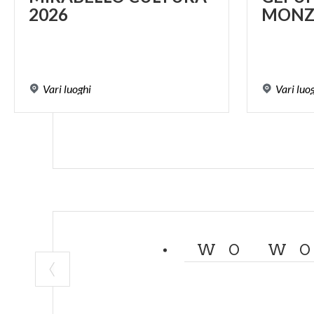
2026
MONZ
Vari
luoghi
Vari
luo
WO WO