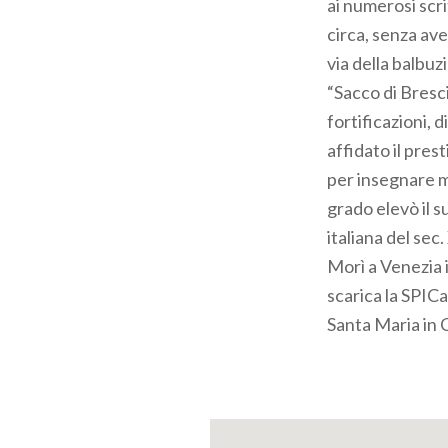
ai numerosi scri
circa, senza av
via della balbuz
“Sacco di Bresci
fortificazioni, d
affidato il pres
per insegnare m
grado elevò il s
italiana del sec
Morì a Venezia i
scarica la SPI
Santa Maria in 