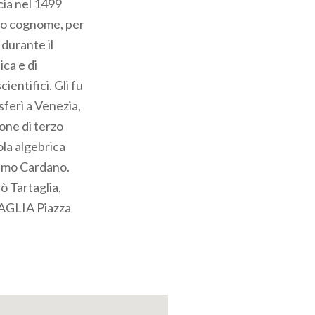
scia nel 1499
suo cognome, per
 durante il
ica e di
cientifici. Gli fu
sferì a Venezia,
one di terzo
ola algebrica
olamo Cardano.
ò Tartaglia,
TAGLIA Piazza