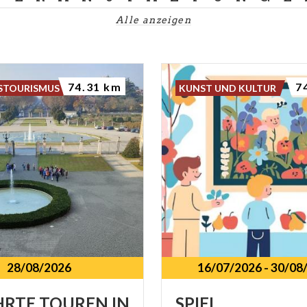
Alle anzeigen
74.31 km
7
STOURISMUS
KUNST UND KULTUR
28/08/2026
16/07/2026
-
30/08
HRTE
TOUREN
IN
SPIEL