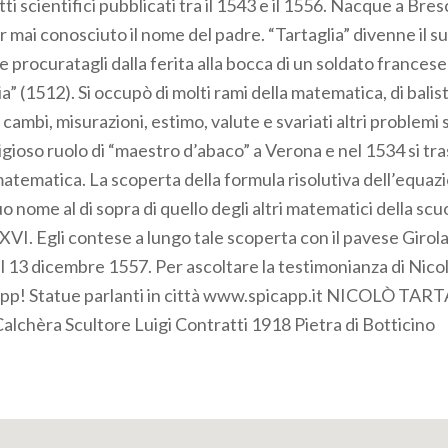
tti scientifici pubblicati tra il 1543 e il 1556. Nacque a Bre
er mai conosciuto il nome del padre. “Tartaglia” divenne il 
ie procuratagli dalla ferita alla bocca di un soldato francese
a” (1512). Si occupò di molti rami della matematica, di balist
i cambi, misurazioni, estimo, valute e svariati altri problemi s
tigioso ruolo di “maestro d’abaco” a Verona e nel 1534 si tra
atematica. La scoperta della formula risolutiva dell’equazi
uo nome al di sopra di quello degli altri matematici della scu
. XVI. Egli contese a lungo tale scoperta con il pavese Gir
l 13 dicembre 1557. Per ascoltare la testimonianza di Nicol
Capp! Statue parlanti in città www.spicapp.it NICOLÒ TAR
Calchèra Scultore Luigi Contratti 1918 Pietra di Botticino