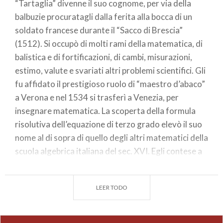
“Tartaglia” divenne il suo cognome, per via della
balbuzie procuratagli dalla ferita alla bocca di un
soldato francese durante il “Sacco di Brescia”
(1512). Si occupò di molti rami della matematica, di
balistica e di fortificazioni, di cambi, misurazioni,
estimo, valute e svariati altri problemi scientifici. Gli
fu affidato il prestigioso ruolo di “maestro d’abaco”
a Verona e nel 1534 si trasferì a Venezia, per
insegnare matematica. La scoperta della formula
risolutiva dell’equazione di terzo grado elevò il suo
nome al di sopra di quello degli altri matematici della
scuola algebrica italiana del sec. XVI. Egli contese a
lungo tale scoperta con il pavese Girolamo Cardano.
Morì a Venezia il 13 dicembre 1557. Per ascoltare la
LEER TODO
testimonianza di Nicolò Tartaglia, scarica la
SPICapp! Statue parlanti in città www.spicapp.it
NICOLÒ TARTAGLIA Piazza Santa Maria in