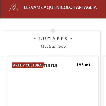
Calchèra Scultore Luigi Contratti 1918 Pietra di
LLÉVAME AQUÍ:
NICOLÒ TARTAGLIA
Botticino
LUGARES
Mostrar todo
Basilica
Romana
195 mt
ARTE Y CULTURA