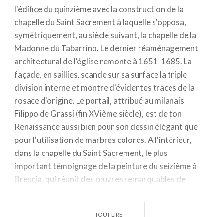
l'édifice du quinzième avec la construction de la
chapelle du Saint Sacrement à laquelle s'opposa,
symétriquement, au siècle suivant, la chapelle de la
Madonne du Tabarrino. Le dernier réaménagement
architectural de l'église remonte à 1651-1685. La
façade, en saillies, scande sur sa surface la triple
division interne et montre d'évidentes traces de la
rosace d'origine. Le portail, attribué au milanais
Filippo de Grassi (fin XVième siècle), est de ton
Renaissance aussi bien pour son dessin élégant que
pour l'utilisation de marbres colorés. A l'intérieur,
dans la chapelle du Saint Sacrement, le plus
important témoignage de la peinture du seizième à
Brescia, qui réunit des œuvres remarquables de
Moretto (sur le mur de droite) et de Romanino (sur
le mur de gauche) avec des épisodes de l'Evangile et
TOUT LIRE