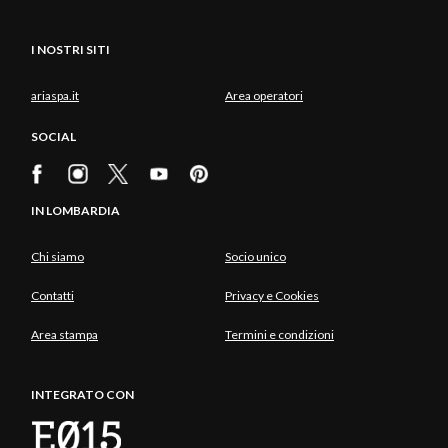
I NOSTRI SITI
ariaspa.it
Area operatori
SOCIAL
IN LOMBARDIA
Chi siamo
Socio unico
Contatti
Privacy e Cookies
Area stampa
Termini e condizioni
INTEGRATO CON