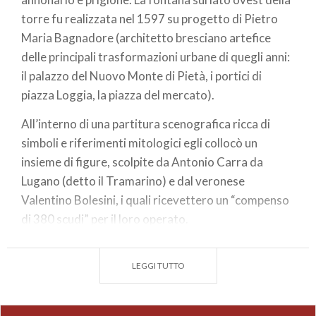
torre fu realizzata nel 1597 su progetto di Pietro
Maria Bagnadore (architetto bresciano artefice
delle principali trasformazioni urbane di quegli anni:
il palazzo del Nuovo Monte di Pietà, i portici di
piazza Loggia, la piazza del mercato).
All’interno di una partitura scenografica ricca di
simboli e riferimenti mitologici egli collocò un
insieme di figure, scolpite da Antonio Carra da
Lugano (detto il Tramarino) e dal veronese
Valentino Bolesini, i quali ricevettero un “compenso
di 380 scudi” per il loro operato.
Brescia, rappresentata in veste di Pallade, sovrasta
due divinità fluviali ed un tritone che butta acqua da
LEGGI TUTTO
due buccine, ovvero due conchiglie tortili. I due
uomini sdraiati, seminudi e barbuti, ricalcano