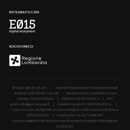
INTEGRATO CON
SOCIO UNICO
© Copyright Aria S.p.A. - Azienda Regionale per l'Innovazione e gli
Acquisti Tutti i diritti riservati - Società unipersonale Piazza Gae
Aulenti, 1 20154 Milano | Telefono 39.02 39331.1 | PEC
protocollo@pec.ariaspa.it | Capitale sociale 25.000.000,00 € i.v. |
Codice Fiscale, Partita IVA, Iscrizione Registro delle Imprese di Milano
05017630152 | Iscritta al R.E.A. al n°1096149.
Società soggetta a direzione e coordinamento da parte della Regione
Lombardia.