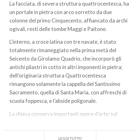
La facciata, di severa struttura quattrocentesca, ha
un portale in pietra con arco sorretto da due
colonne del primo Cinquecento, affiancato da archi
ogivali, resti delle tombe Maggi e Paitone.
L’interno, a croce latina con tre navate, è stato
totalmente rimaneggiato nella prima metà del
Seicento da Girolamo Quadrio, che incorporò gli
antichi pilastri in cotto in altri imponenti in pietra;
dell’originaria struttura Quattrocentesca
rimangono solamente la cappella del Santissimo
Sacramento, quella di Santa Maria, con affreschi di
scuola foppesca, e l’abside poligonale.
La chiesa conserva importanti opere d’arte: sul
primo altare a destra Assunta di Francesco Paglia,
sul terzo Strage degli innocenti di Moretto (1531),
nella cappella dopo il quarto altare Madonna col
LEGGI TUTTO