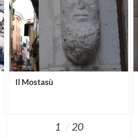
di Lazzaro, San Matteo e San Giovanni evangelista,
Cena in casa del fariseo, Profeti. Entrambi i cicli di
dipinti sono caratterizzati da un forte senso
plastico, da una luminosità particolare, e da
un’iconografia antiretorica delle figure, inserite in
paesaggi dalle tonalità composte.
Nella chiesa sono conservate altre due opere di
Romanino: l’opera giovanile Madonna con Bambino
e Santi, sopra il quarto altare a sinistra e Sposalizio
Il
Mostasù
della Vergine nella parete sinistra del battistero.
Sulla destra della chiesa si apre un elegante chiostro
a doppio loggiato del 1487 circa.
1
20