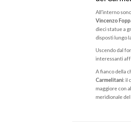
All'interno son
Vincenzo Fopp
dieci statue a g
disposti lungo l
Uscendo dal fon
interessanti aff
A fianco della c
Carmelitani
: i
maggiore con al 
meridionale del