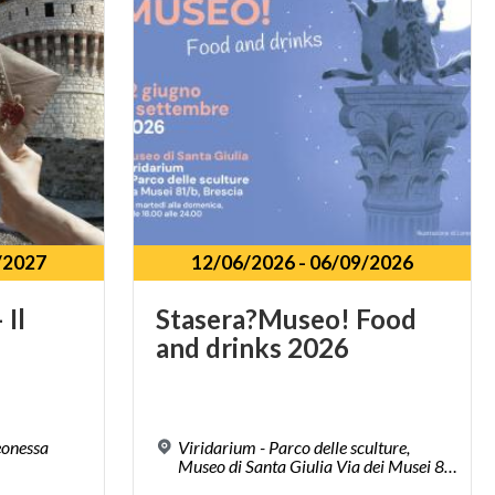
/2027
12/06/2026
-
06/09/2026
–
Il
Stasera?Museo!
Food
and
drinks
2026
eonessa
Viridarium - Parco delle sculture,
Museo di Santa Giulia Via dei Musei 81 b