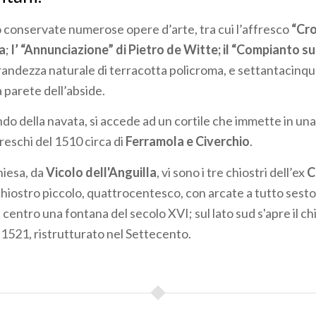
o conservate numerose opere d’arte, tra cui l’affresco
“Cro
a
;
l’ “Annunciazione” di Pietro de Witte; il “Compianto su
randezza naturale di terracotta policroma, e settantacinque 
a parete dell’abside.
do della navata, si accede ad un cortile che immette in un
reschi del 1510 circa di
Ferramola e Civerchio
.
hiesa, da
Vicolo dell'Anguilla
, vi sono i tre chiostri dell’ex
C
l chiostro piccolo, quattrocentesco, con arcate a tutto sesto;
centro una fontana del secolo XVI; sul lato sud s'apre il ch
 1521, ristrutturato nel Settecento.