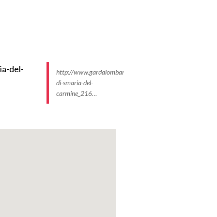
http://www.gardalombardia.it/ImmaginiProdottiP/chiesa-
di-smaria-del-
carmine_216…