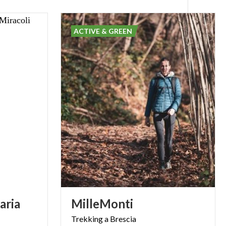
ACTIVE & GREEN
aria
MilleMonti
Trekking
a
Brescia