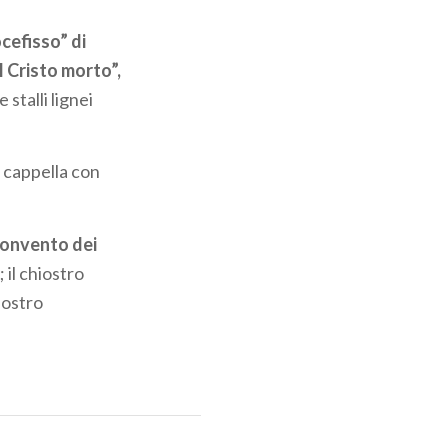
cefisso” di
l Cristo morto”,
stalli lignei
a cappella con
onvento dei
 il chiostro
iostro