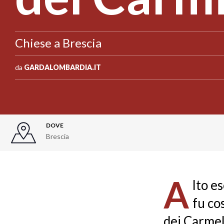
Chiese a Brescia
da
GARDALOMBARDIA.IT
DOVE
Brescia
A
lto e
fu co
dei Carmel