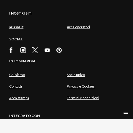
I NOSTRI SITI
ariaspa.it
Area operatori
SOCIAL
IN LOMBARDIA
Chi siamo
Socio unico
Contatti
Privacy e Cookies
Area stampa
Termini e condizioni
INTEGRATO CON