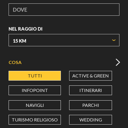
DOVE
NEL RAGGIO DI
ORIGIN COORDINATES
COSA
TUTTI
ACTIVE & GREEN
A
LATITUDINE
INFOPOINT
ITINERARI
LONGITUDINE
NAVIGLI
PARCHI
TURISMO RELIGIOSO
WEDDING
Value in decimal degrees. Use dot (.) as decimal separator.