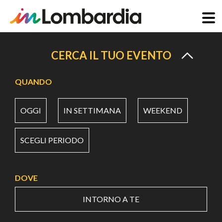
Salta
al
CERCA IL TUO EVENTO
contenuto
principale
QUANDO
OGGI
IN SETTIMANA
WEEKEND
SCEGLI PERIODO
DOVE
INTORNO A TE