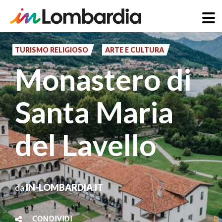
Salta
al
TURISMO RELIGIOSO
ARTE E CULTURA
contenuto
Monastero di
principale
Santa Maria
del Lavello
da
IN-LOMBARDIA.IT
CONDIVIDI