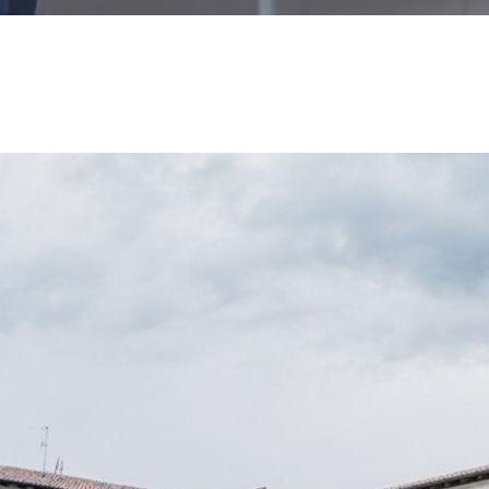
legate alcune feste tradizionali
:
il 25 marzo, giorno
dell'Annunciazione, si svolge la riproposizione
dell'antica "Féra di Cavagnöi", detta anche
"Madonna di marzo", mentre l'8 settembre si
festeggia la Natività di Maria Santissima, festa al
centro della devozione dei fedeli che tuttora
venerano la
Madonna del Lavello
.