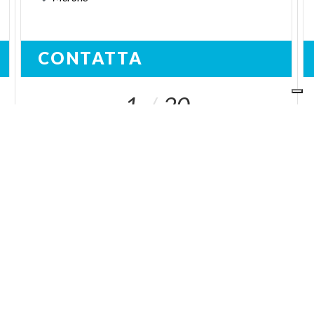
CONTATTA
1
20
I NOSTRI SITI
ariaspa.it
Area operatori
SOCIAL