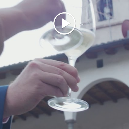
del convento e i Serviti lo abbandonarono
definitivamente.
Nel corso degli anni si registrarono molti i tentativi
di rivitalizzare il Santuario, con fortune alterne ma
poche speranze di tornare ai fasti del passato.
L’ultima offesa al convento venne inferta dagli
eserciti in guerra nel secondo conflitto mondiale.
Solo nel settembre
1948
fu possibile la
riapertura
della chiesa
, primo passo di un lento lavoro di
recupero concluso ai nostri giorni. Fu all'inizio degli
anni 2000 che il complesso venne restaurato e
riportato all'antico splendore, come grande
esempio di testimonianza storico-artistica del
territorio.
Ancora oggi a questo complesso monastico sono