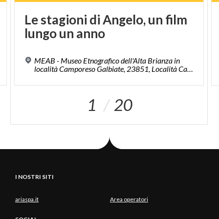
Le
stagioni
di
Angelo,
un
film
lungo
un
anno
MEAB - Museo Etnografico dell'Alta Brianza in
località Camporeso Galbiate, 23851, Località Camporese
1
20
I NOSTRI SITI
ariaspa.it
Area operatori