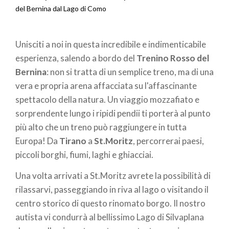
Briciole
del Bernina dal Lago di Como
di
Unisciti a noi in questa incredibile e indimenticabile
pane
esperienza, salendo a bordo del
Trenino Rosso del
Bernina
: non si tratta di un semplice treno, ma di una
vera e propria arena affacciata su l'affascinante
spettacolo della natura. Un viaggio mozzafiato e
sorprendente lungo i ripidi pendii ti porterà al punto
più alto che un treno può raggiungere in tutta
Europa! Da
Tirano
a
St.Moritz
, percorrerai paesi,
piccoli borghi, fiumi, laghi e ghiacciai.
Una volta arrivati a St.Moritz avrete la possibilità di
rilassarvi, passeggiando in riva al lago o visitando il
centro storico di questo rinomato borgo. Il nostro
autista vi condurrà al bellissimo Lago di Silvaplana