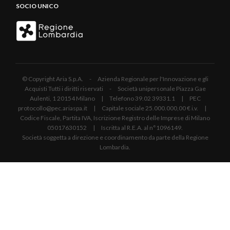
SOCIO UNICO
© Copyright Aria S.p.A. - Azienda Regionale per l'Innovazione e gli
Acquisti Tutti i diritti riservati - Società unipersonale Piazza Gae
Aulenti, 1 20154 Milano | Telefono 39.02 39331.1 | PEC
protocollo@pec.ariaspa.it | Capitale sociale 25.000.000,00 € i.v. |
Codice Fiscale, Partita IVA, Iscrizione Registro delle Imprese di Milano
05017630152 | Iscritta al R.E.A. al n°1096149.
Società soggetta a direzione e coordinamento da parte della Regione
Lombardia.