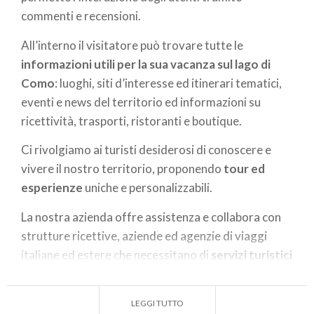
commenti e recensioni.
All’interno il visitatore può trovare tutte le
informazioni utili per la sua vacanza sul lago di
Como
: luoghi, siti d’interesse ed itinerari tematici,
eventi e news del territorio ed informazioni su
ricettività, trasporti, ristoranti e boutique.
Ci rivolgiamo ai turisti desiderosi di conoscere e
vivere il nostro territorio, proponendo
tour ed
esperienze
uniche e personalizzabili.
La nostra azienda offre assistenza e collabora con
strutture ricettive, aziende ed agenzie di viaggi
italiane ed estere che necessitano di
servizi turistici
accessori
quali tour e
attività per privati o gruppi
,
visite guidate, transfer, ristoranti, location ed
LEGGI TUTTO
attività per
meeting aziendali
.