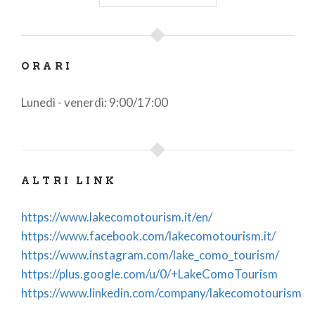
La nostra missione è la
valorizzazione del nostro
territorio
, attraverso l’informazione e lo sviluppo di
iniziative che possano contribuire alla
promozione
ORARI
del sistema turistico del Lago di Como
, nel pieno
Lunedì - venerdì: 9:00/17:00
rispetto dei valori di questo luogo, delle persone e
dell'ambiente.
ALTRI LINK
https://www.lakecomotourism.it/en/
https://www.facebook.com/lakecomotourism.it/
https://www.instagram.com/lake_como_tourism/
https://plus.google.com/u/0/+LakeComoTourism
https://www.linkedin.com/company/lakecomotourism