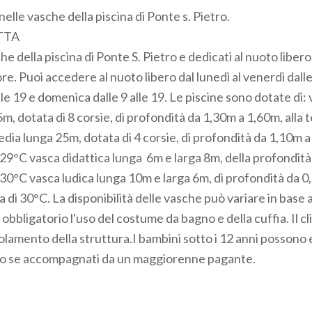
 nelle vasche della piscina di Ponte s. Pietro.
TTA
he della piscina di Ponte S. Pietro e dedicati al nuoto liber
re. Puoi accedere al nuoto libero dal lunedì al venerdì dalle 
lle 19 e domenica dalle 9 alle 19. Le piscine sono dotate di:
m, dotata di 8 corsie, di profondità da 1,30m a 1,60m, alla
dia lunga 25m, dotata di 4 corsie, di profondità da 1,10m a 
29°C vasca didattica lunga 6m e larga 8m, della profondità 
30°C vasca ludica lunga 10m e larga 6m, di profondità da 0
 di 30°C. La disponibilità delle vasche può variare in base 
è obbligatorio l'uso del costume da bagno e della cuffia. Il c
olamento della struttura.I bambini sotto i 12 anni possono 
olo se accompagnati da un maggiorenne pagante.