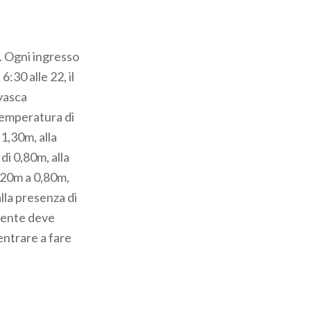
o. Ogni ingresso
6:30 alle 22, il
 vasca
 temperatura di
1,30m, alla
di 0,80m, alla
,20m a 0,80m,
alla presenza di
liente deve
entrare a fare