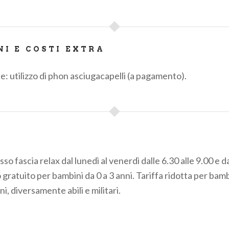
NI E COSTI EXTRA
e: utilizzo di phon asciugacapelli (a pagamento).
so fascia relax dal lunedì al venerdì dalle 6.30 alle 9.00 e da
gratuito per bambini da 0 a 3 anni. Tariffa ridotta per bamb
ni, diversamente abili e militari.