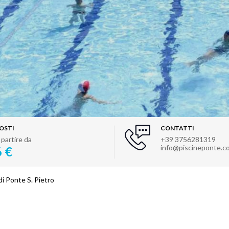
OSTI
CONTATTI
 partire da
+39 3756281319
info@piscineponte.c
6 €
di Ponte S. Pietro