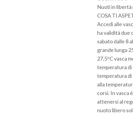
pane
Nuoti in libertà
COSA TI ASPE
Accedi alle vasc
ha validità due o
sabato dalle 8 a
grande lunga 25
27,5°C vasca me
temperatura di 
temperatura di 
alla temperatura
corsi. In vasca 
attenersi al reg
nuoto libero s