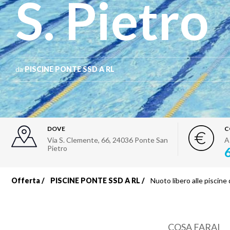
S. Pietro
da
PISCINE PONTE SSD A RL
DOVE
C
Via S. Clemente, 66
,
24036
Ponte San
A
Pietro
Offerta
PISCINE PONTE SSD A RL
Nuoto libero alle piscine 
Briciole
di
COSA FARAI