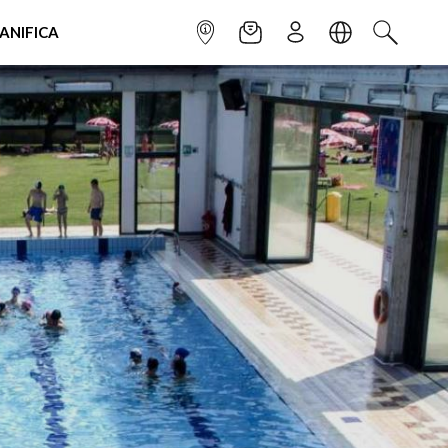
IANIFICA
INFOPOINT
NEWSLETTER
ISCRIVITI
LINGUA
CERCA