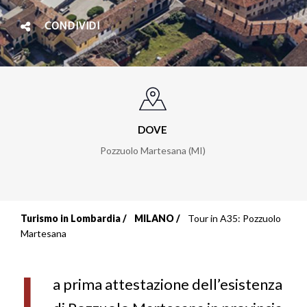
CONDIVIDI
DOVE
Pozzuolo Martesana (MI)
Turismo in Lombardia
MILANO
Tour in A35: Pozzuolo
Briciole
Martesana
di
L
pane
a prima attestazione dell’esistenza