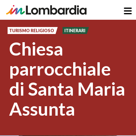
Salta
al
TURISMO RELIGIOSO
ITINERARI
contenuto
Chiesa
principale
parrocchiale
di Santa Maria
Assunta