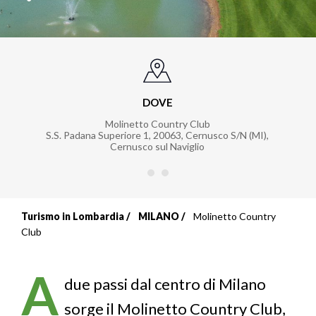
DOVE
Molinetto Country Club
S.S. Padana Superiore 1, 20063, Cernusco S/N (MI)
,
Cernusco sul Naviglio
Turismo in Lombardia
MILANO
Molinetto Country
Briciole
Club
di
A
pane
due passi dal centro di Milano
sorge il Molinetto Country Club,