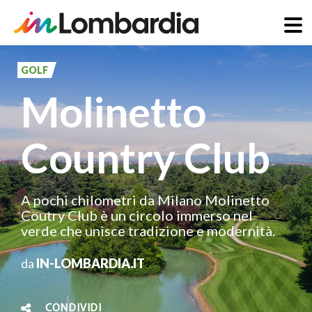
Salta
al
GOLF
contenuto
Molinetto
principale
Country Club
A pochi chilometri da Milano Molinetto
Coutry Club è un circolo immerso nel
verde che unisce tradizione e modernità.
da
IN-LOMBARDIA.IT
CONDIVIDI