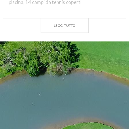
piscina, 14 campi da tennis coperti.
Anno di Fondazione:
1982
Designer:
n. p.
LEGGI TUTTO
Par:
71
N. Buche:
18
Lunghezza:
5914 m
Apertura stagionale:
tutto l’anno
Giorno di chiusura:
lunedi (non festivo)