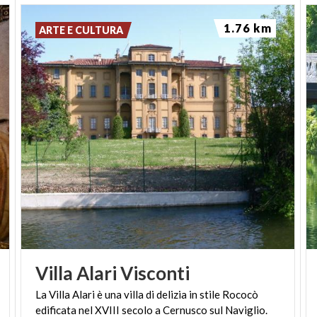
1.76 km
ARTE E CULTURA
Villa
Alari
Visconti
La
Villa
Alari
è
una
villa
di
delizia
in
stile
Rococò
edificata
nel
XVIII
secolo
a
Cernusco
sul
Naviglio.