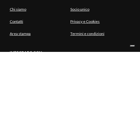
Chi siamo
Socio unico
Contatti
Privacy e Cookies
Area stampa
Termini e condizioni
INTEGRATO CON
SOCIO UNICO
© Copyright Aria S.p.A. - Azienda Regionale per l'Innovazione e gli
Acquisti Tutti i diritti riservati - Società unipersonale Piazza Gae