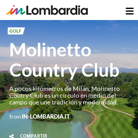
Pasar
al
GOLF
contenido
Molinetto
principal
Country Club
A pocos kilómetros de Milán, Molinetto
Coutry Club es un círculo en medio del
campo que une tradición y modernidad.
from
IN-LOMBARDIA.IT
COMPARTIR