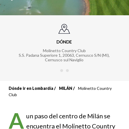
DÓNDE
Molinetto Country Club
S.S. Padana Superiore 1, 20063, Cernusco S/N (MI)
,
Cernusco sul Naviglio
Dónde ir en Lombardía
MILÁN
Molinetto Country
Sobrescribir
Club
enlaces
A
de
un paso del centro de Milán se
encuentra el Molinetto Country