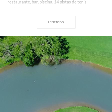
restaurante, bar, piscina, 14 pistas de tenis
cubiertas.
Año de Fundación
: 1982
LEER TODO
Diseñador
: desconocido
Par
: 71
N° de hoyos
: 18
Distancia
: 5914 m
Apertura de temporada
: todo el año
Día de cierre
: lunes (no festivos)