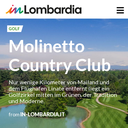
Direkt
zum
GOLF
Inhalt
Molinetto
Country Club
Nur wenige Kilometer von Mailand und
dem Flughafen Linate entfernt liegt ein
Golfzirkel mitten im Grünen, der Tradition
und Moderne.
from
IN-LOMBARDIA.IT