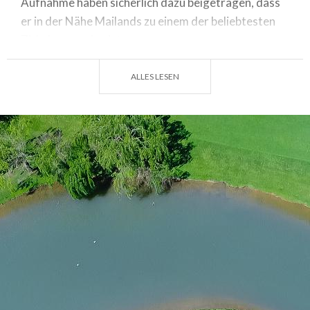
Aufnahme haben sicherlich dazu beigetragen, dass
er in der Nähe Mailands zu einem der beliebtesten
Zirkel geworden ist.
Service
: beleuchteter Übungsbereich, Restaurant,
ALLES LESEN
Café, Swimmingpool, 14 überdachte Tennisplätze.
Gründungsjahr
: 1982
Designer
: unbekannt
Par
: 71 Anz.
Löcher
: 18
Länge
: 5914 m
Saisondauer
: ganzjährig.
Ruhetag
: Montag (mit Ausnahme von Feiertagen).