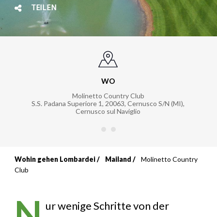
TEILEN
WO
Molinetto Country Club
S.S. Padana Superiore 1, 20063, Cernusco S/N (MI)
,
Cernusco sul Naviglio
Wohin gehen Lombardei
Mailand
Molinetto Country
Breadcrumb
Club
N
ur wenige Schritte von der