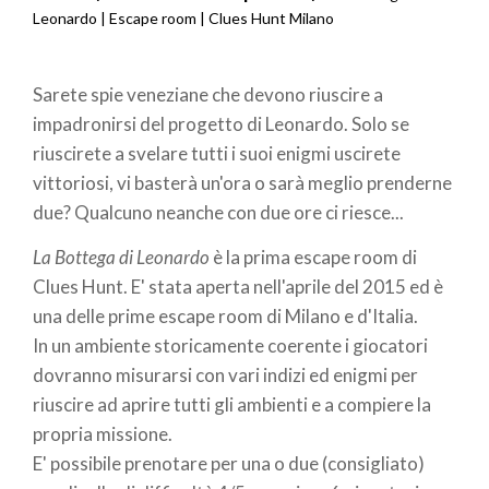
Briciole
Leonardo | Escape room | Clues Hunt Milano
di
Sarete spie veneziane che devono riuscire a
pane
impadronirsi del progetto di Leonardo. Solo se
riuscirete a svelare tutti i suoi enigmi uscirete
vittoriosi, vi basterà un'ora o sarà meglio prenderne
due? Qualcuno neanche con due ore ci riesce...
La Bottega di Leonardo
è la prima escape room di
Clues Hunt. E' stata aperta nell'aprile del 2015 ed è
una delle prime escape room di Milano e d'Italia.
In un ambiente storicamente coerente i giocatori
dovranno misurarsi con vari indizi ed enigmi per
riuscire ad aprire tutti gli ambienti e a compiere la
propria missione.
E' possibile prenotare per una o due (consigliato)