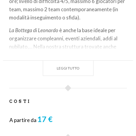
ore; livello di difficoltà 4/5, massimo 6 giocatori per
team, massimo 2 team contemporaneamente (in
modalità inseguimento o sfida).
La Bottega di Leonardo
è anche la base ideale per
organizzare compleanni, eventi aziendali, addi al
nubilato,... Nella nostra struttura trovate anche
altre due escape room oltre ad una saletta per gli
eventi.
LEGGI TUTTO
Info:
https://www.clueshunt.it/escape/index.php/escape-
room/la-bottega-di-leonardo
COSTI
Prenotazioni:
https://www.clueshunt.it/escape/index.php/prenotazioni
17 €
A partire da
Il nostro sito accetta prenotazioni fino a circa 11 ore
di distanza, se non sei in tempo per una