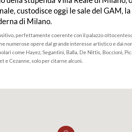
o della stupenda Villa Reale di Milano, o
le, custodisce oggi le sale del GAM, la
erna di Milano.
ositivo, perfettamente coerente con il palazzo ottocentesc
ne numerose opere dal grande interesse artistico e dai nom
olari come Hayez, Segantini, Balla, De Nittis, Boccioni, Pi
 e Cezanne, solo per citarne alcuni.