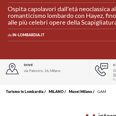
Ospita capolavori dall'età neoclassica al
romanticismo lombardo con Hayez, fino
alle più celebri opere della Scapigliatur
da
IN-LOMBARDIA.IT
DOVE
C
via Palestro, 16
,
Milano
0
Si
c
Turismo in Lombardia
MILANO
Musei Milano
GAM
Briciole
di