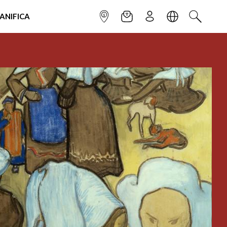
IANIFICA
INFOPOINT
NEWSLETTER
ISCRIVITI
LINGUA
CERCA