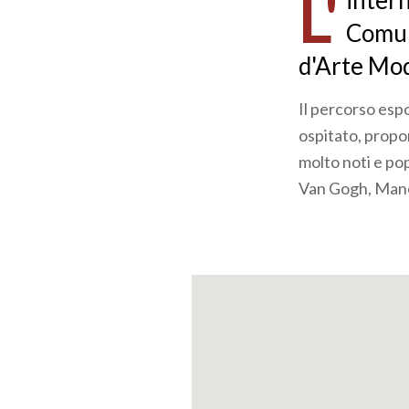
L'
inter
n
pane
Comuna
d'Arte Mod
Il percorso esp
ospitato, propo
molto noti e pop
Van Gogh, Manet