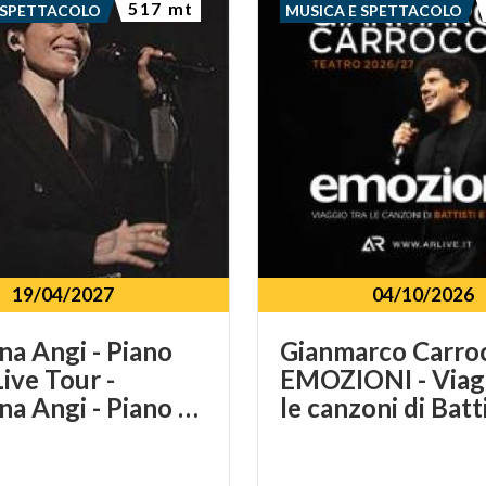
517 mt
 SPETTACOLO
MUSICA E SPETTACOLO
19/04/2027
04/10/2026
na Angi - Piano
Gianmarco Carroc
ive Tour -
EMOZIONI - Viagg
Giordana Angi - Piano piano tour