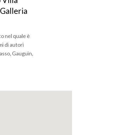
 Villa
 Galleria
o nel quale è
i di autori
casso, Gauguin,