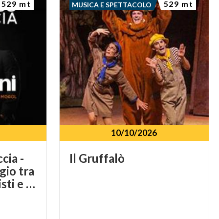
529 mt
529 mt
MUSICA E SPETTACOLO
10/10/2026
cia -
Il
Gruffalò
io tra
le canzoni di Battisti e Mogol