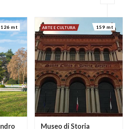
126 mt
159 mt
ARTE E CULTURA
Indro
Museo di Storia