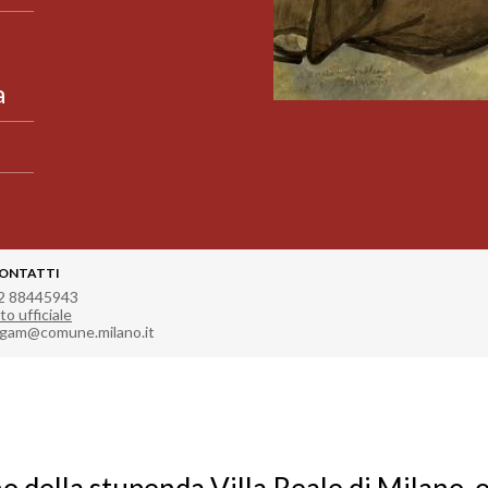
a
ONTATTI
2 88445943
to ufficiale
.gam@comune.milano.it