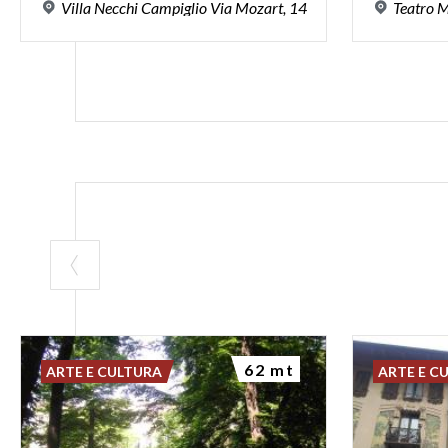
Villa
Necchi
Campiglio
Via
Mozart,
14
Teatro
M
62 mt
ARTE E CULTURA
ARTE E C