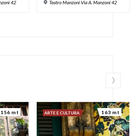
zoni
42
Teatro
Manzoni
Via
A.
Manzoni
42
156 mt
163 mt
ARTE E CULTURA