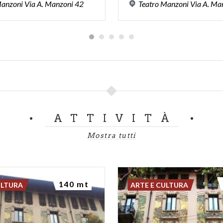
anzoni
Via
A.
Manzoni
42
Teatro
Manzoni
Via
A.
Man
ATTIVITÀ
Mostra tutti
140 mt
ULTURA
ARTE E CULTURA