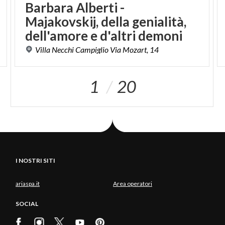
Barbara Alberti -
Majakovskij, della genialità,
dell'amore e d'altri demoni
Villa
Necchi
Campiglio
Via
Mozart,
14
1
20
I NOSTRI SITI
ariaspa.it
Area operatori
SOCIAL