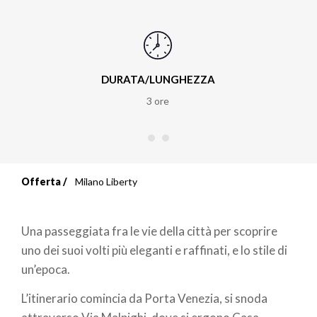
DURATA/LUNGHEZZA
3 ore
Offerta
Milano Liberty
Briciole
di
Una passeggiata fra le vie della città per scoprire
pane
uno dei suoi volti più eleganti e raffinati, e lo stile di
un’epoca.
L’itinerario comincia da Porta Venezia, si snoda