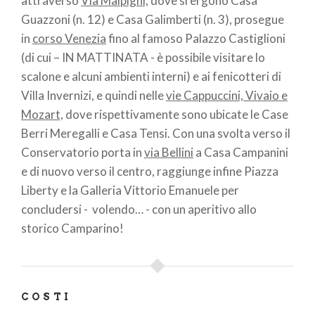
attraverso
Via Malpighi,
dove si ergono Casa
Guazzoni (n. 12) e Casa Galimberti (n. 3), prosegue
in
corso Venezia
fino al famoso Palazzo Castiglioni
(di cui – IN MATTINATA - è possibile visitare lo
scalone e alcuni ambienti interni) e ai fenicotteri di
Villa Invernizi, e quindi nelle
vie Cappuccini, Vivaio e
Mozart,
dove rispettivamente sono ubicate le Case
Berri Meregalli e Casa Tensi. Con una svolta verso il
Conservatorio porta in
via Bellini
a Casa Campanini
e di nuovo verso il centro, raggiunge infine Piazza
Liberty e la Galleria Vittorio Emanuele per
concludersi - volendo… - con un aperitivo allo
storico Camparino!
COSTI