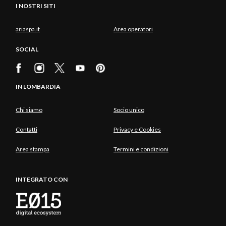
I NOSTRI SITI
ariaspa.it
Area operatori
SOCIAL
IN LOMBARDIA
Chi siamo
Socio unico
Contatti
Privacy e Cookies
Area stampa
Termini e condizioni
INTEGRATO CON