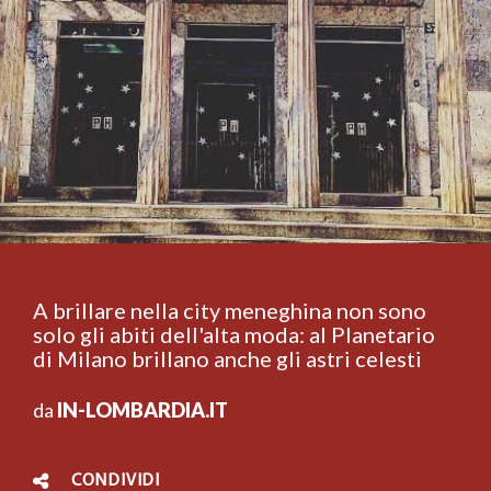
A brillare nella city meneghina non sono
solo gli abiti dell'alta moda: al Planetario
di Milano brillano anche gli astri celesti
da
IN-LOMBARDIA.IT
CONDIVIDI