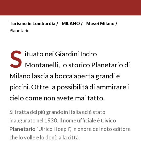
Turismo in Lombardia
MILANO
Musei Milano
Briciole
Planetario
di
S
pane
ituato nei Giardini Indro
Montanelli, lo storico Planetario di
Milano lascia a bocca aperta grandi e
piccini. Offre la possibilità di ammirare il
cielo come non avete mai fatto.
Si tratta del più grande in Italia ed è stato
inaugurato nel 1930. Il nome ufficiale è
Civico
Planetario
"Ulrico Hoepli", in onore del noto editore
che lo volle e lo donò alla città.