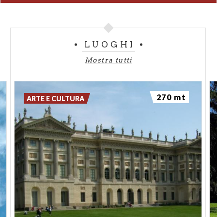
che si svolgono all'interno del
Planetario
. Un
mondo da scoprire per stare con il naso in su a
rimirare le stelle nel centro di Milano.
LUOGHI
Mostra tutti
270 mt
ARTE E CULTURA