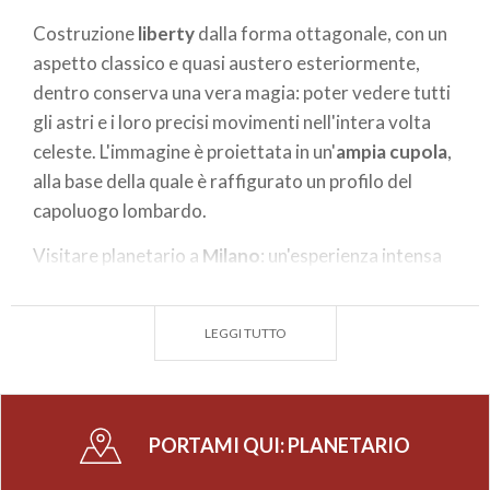
Costruzione
liberty
dalla forma ottagonale, con un
aspetto classico e quasi austero esteriormente,
dentro conserva una vera magia: poter vedere tutti
gli astri e i loro precisi movimenti nell'intera volta
celeste. L'immagine è proiettata in un'
ampia cupola
,
alla base della quale è raffigurato un profilo del
capoluogo lombardo.
Visitare planetario a
Milano
: un'esperienza intensa
per i bambini o per chi, per qualche ora, vuole
tornare a sentirsi tale. Si distingue inoltre per
LEGGI TUTTO
l'importante attività didattica svolta, in tema di
astronomia e scienze annesse. E' presente anche una
biblioteca dedicata nel limitrofo
Museo di Storia di
Naturale
.
PORTAMI QUI:
PLANETARIO
Ricco è peraltro il calendario di iniziative ed eventi