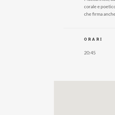
corale e poetico
che firma anch
ORARI
20:45