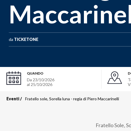
Maccarinel
da
TICKETONE
QUANDO
D
Da
23/10/2026
T
al
25/10/2026
V
Eventi
Fratello sole, Sorella luna - regia di Piero Maccarinelli
Briciole
di
Fratello Sole, S
pane