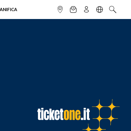
IANIFICA
INFOPOINT
NEWSLETTER
ISCRIVITI
LINGUA
CERCA