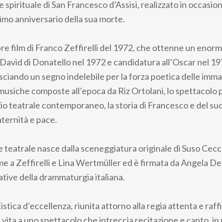
spirituale di San Francesco d’Assisi, realizzato in occasio
imo anniversario della sua morte.
ebre film di Franco Zeffirelli del 1972, che ottenne un eno
David di Donatello nel 1972 e candidatura all’Oscar nel 197
sciando un segno indelebile per la forza poetica delle immag
 musiche composte all’epoca da Riz Ortolani, lo spettacolo p
io teatrale contemporaneo, la storia di Francesco e del s
aternità e pace.
e teatrale nasce dalla sceneggiatura originale di Suso Cec
me a Zeffirelli e Lina Wertmüller ed è firmata da Angela De
cative della drammaturgia italiana.
stica d’eccellenza, riunita attorno alla regia attenta e raff
 vita a uno spettacolo che intreccia recitazione e canto, i