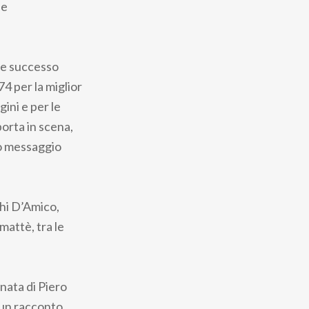
ne
rme successo
4 per la miglior
ini e per le
orta in scena,
uo messaggio
chi D’Amico,
mattè, tra le
inata di Piero
n un racconto