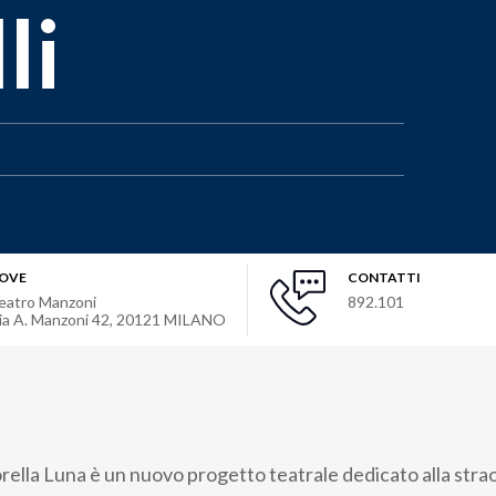
li
OVE
CONTATTI
eatro Manzoni
892.101
ia A. Manzoni 42
,
20121
MILANO
orella Luna è un nuovo progetto teatrale dedicato alla stra