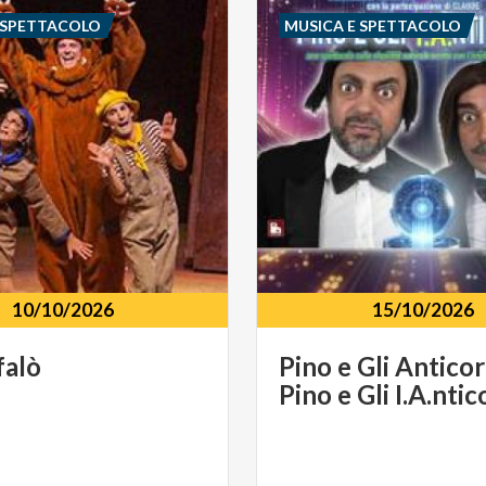
 SPETTACOLO
MUSICA E SPETTACOLO
10/10/2026
15/10/2026
falò
Pino
e
Gli
Anticor
Pino
e
Gli
I.A.ntic