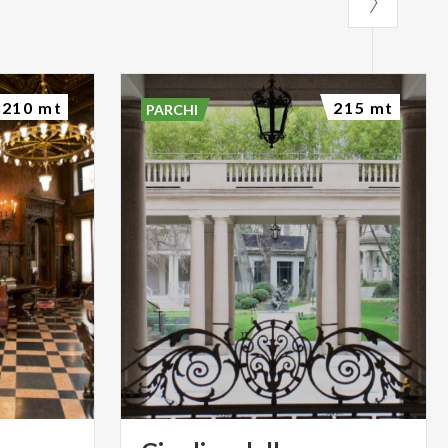
210 mt
215 mt
PARCHI