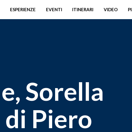
ESPERIENZE
EVENTI
ITINERARI
VIDEO
P
le, Sorella
 di Piero