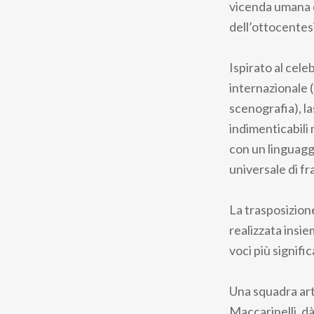
vicenda umana e 
dell’ottocentes
Ispirato al cel
internazionale (
scenografia), la
indimenticabili
con un linguagg
universale di fr
La trasposizion
realizzata insie
voci più signifi
Una squadra arti
Maccarinelli, dà