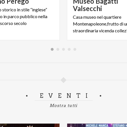
no
Perego
Museo Bagatti
Valsecchi
 storico in stile “inglese”
o in parco pubblico nella
Casa museo nel quartiere
 scorso secolo
Montenapoleone,frutto di u
EVENTI
Mostra tutti