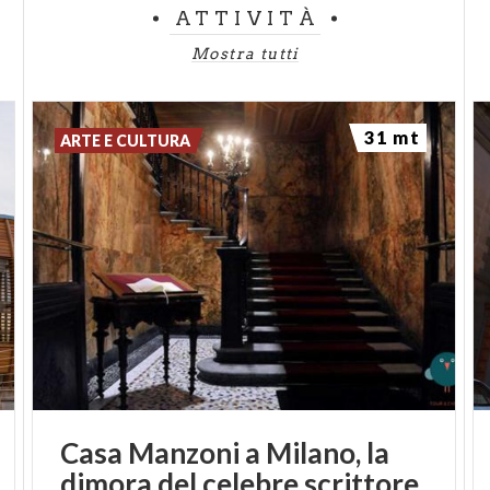
ATTIVITÀ
Mostra tutti
31 mt
ARTE E CULTURA
Casa
Manzoni
a
Milano,
la
dimora
del
celebre
scrittore