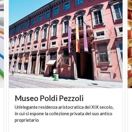
Numerosi ritratti del Manzoni decorano le pareti e
nelle bacheche sono custoditi autografi e
documenti, le prime e più rare edizioni delle opere
dello scrittore, quadri, stampe e incisioni relative ai
protagonisti, ai paesaggi e agli episodi dei
Promessi
sposi
.
Museo
Poldi
Pezzoli
Un'elegante residenza aristocratica del XIX secolo,
in cui si espone la collezione privata del suo antico
proprietario