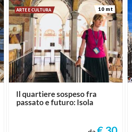
10 mt
ARTE E CULTURA
Il
quartiere
sospeso
fra
passato
e
futuro:
Isola
€ 30
da