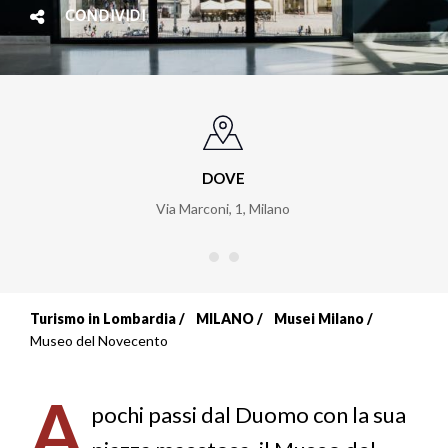
CONDIVIDI
DOVE
Via Marconi, 1
,
Milano
Turismo in Lombardia
MILANO
Musei Milano
Briciole
Museo del Novecento
di
A
pane
pochi passi dal Duomo con la sua