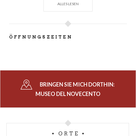
ALLES LESEN
folgt die
Kunst der zwanziger und dreißiger Jahre,
zwischen 20. Jahrhundert und
Abstrakter Kunst
mit Monografien von Chirico, Morandi, Martini und
Melotti. Lucio Fontana dagegen wurde der große
ÖFFNUNGSZEITEN
Salon des Turms von Arengario gewidmet.
Im dritten Stock finden wir einen Saal, mit Werken
von Burri und
den wichtigsten italienischen
Meistern der
fünfziger und sechziger Jahre, wie
Vedova, Capogrossi, Novelli, Tancredi und Accardi.
BRINGEN SIE MICH DORTHIN:
Die abschließende Abteilung von mehr als 1200
MUSEO DEL NOVECENTO
Quadratmetern, die sich im langen Trakt im zweiten
Stock von '
Palazzo Reale'
befindet, der mit
'
Palazzo Arengario
' verbunden ist, ist den
sechziger Jahren
gewidmet.
ORTE
Eine große Abteilung ist mit einer Reihe von