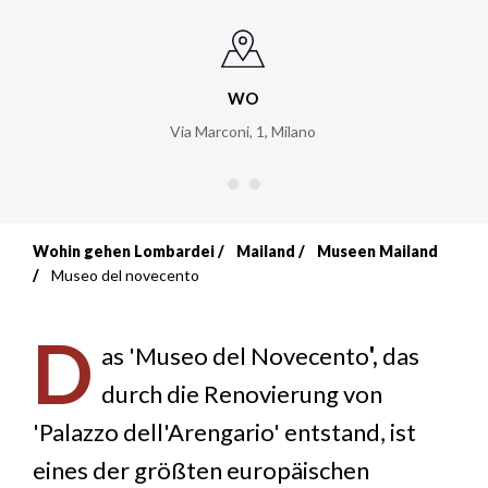
WO
Via Marconi, 1
,
Milano
Wohin gehen Lombardei
Mailand
Museen Mailand
Breadcrumb
Museo del novecento
D
as 'Museo del Novecento
',
das
durch die Renovierung von
'Palazzo dell'Arengario' entstand, ist
eines der größten europäischen