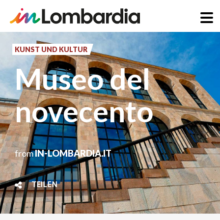
Direkt
zum
KUNST UND KULTUR
Inhalt
Museo del
novecento
from
IN-LOMBARDIA.IT
TEILEN