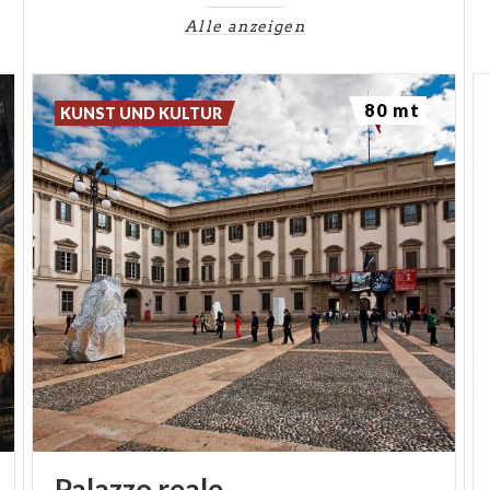
Umgebungen der Gruppe T für die
kinetische und
Alle anzeigen
programmierte Kunst
reserviert. Sie läuft dann mit
der
italienischen Pop Art
und mit großformatigen
80 mt
Gemälden der
analytischen Malerei
weiter. Das
KUNST UND KULTUR
Ende des Ausstellungsverlaufs beherbergt die
Arte
Povera
. Im gleichen Saal finden wir das '
Museo
Marino Marini'.
Das Museum verfügt außerdem über eine
didaktische Abteilung, die Edu900
von Civita, und
bietet einen initiativenreichen Kalender,
Themenbereiche und Workshops an, die sich an die
Öffentlichkeit, Familien, an Gruppen und Schulen
wenden.
Im dritten Stock des Museums befindet sich das
Restaurant, das auf die Terrasse des Portaluppi mit
Palazzo
reale