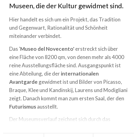
Museen, die der Kultur gewidmet sind.
Hier handelt es sich um ein Projekt, das Tradition
und Gegenwart, Rationalität und Schönheit
miteinander verbindet.
Das '
Museo del Novecento'
erstreckt sich über
eine Fläche von 8200 qm, von denen mehr als 4000
reine Ausstellungsfläche sind. Ausgangspunkt ist
eine Abteilung, die der
internationalen
Avantgarde
gewidmet ist und Bilder von Picasso,
Braque, Klee und Kandinskij, Laurens und Modigliani
zeigt. Danach kommt man zum ersten Saal, der den
Futurismus
ausstellt.
Der Museumsverlauf zeichnet sich durch das
Vorhandensein von
monografischen Abschnitten
aus, zu der die von Umberto Boccioni gehört. Dann